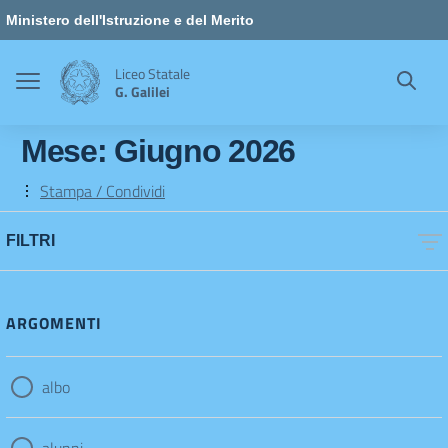
Vai ai contenuti
Vai al menu di navigazione
Vai al footer
Ministero dell'Istruzione e del Merito
Liceo Statale
G. Galilei
Mese:
Giugno 2026
Stampa / Condividi
FILTRI
ARGOMENTI
albo