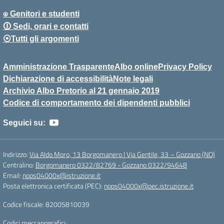
⍟ Genitori e studenti
🛈 Sedi, orari e contatti
⦿Tutti gli argomenti
Amministrazione Trasparente
Albo online
Privacy Policy
Dichiarazione di accessibilità
Note legali
Archivio Albo Pretorio al 21 gennaio 2019
Codice di comportamento dei dipendenti pubblici
Seguici su:
Indirizzo:
Via Aldo Moro, 13 Borgomanero | Via Gentile, 33 – Gozzano (NO)
Centralino:
Borgomanero 0322/82769 - Gozzano 0322/94648
Email:
nops04000x@istruzione.it
Posta elettronica certificata (PEC):
nops04000x@pec.istruzione.it
Codice fiscale: 82005810039
Codici meccanografici: