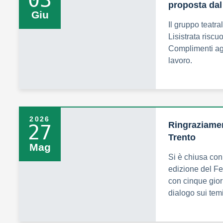
03
proposta dal
Giu
Il gruppo teatra
Lisistrata risc
Complimenti agli
lavoro.
2026
Ringraziamen
27
Trento
Mag
Si è chiusa con
edizione del Fe
con cinque gio
dialogo sui tem