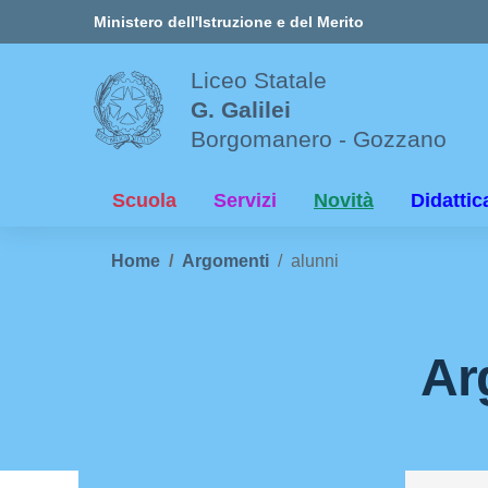
Vai ai contenuti
Vai al menu di navigazione
Vai al footer
Ministero dell'Istruzione e del Merito
Liceo Statale
G. Galilei
Borgomanero - Gozzano
Scuola
Servizi
Novità
Didattic
Home
Argomenti
alunni
Ar