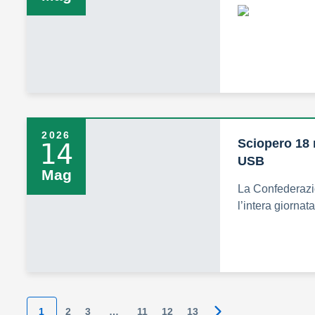
2026
Sciopero 18
14
USB
Mag
La Confederazi
l’intera giorna
1
2
3
…
11
12
13