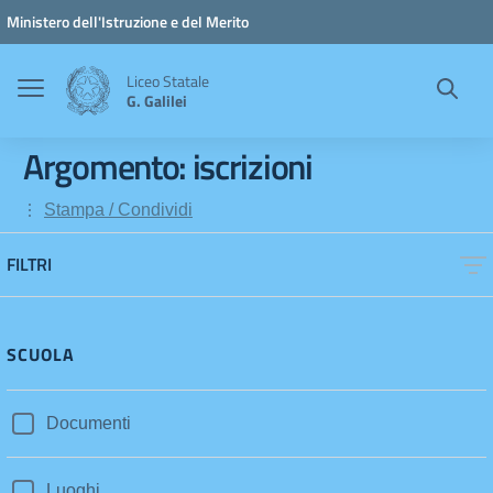
Vai ai contenuti
Vai al menu di navigazione
Vai al footer
Ministero dell'Istruzione e del Merito
Liceo Statale
G. Galilei
Argomento: iscrizioni
Stampa / Condividi
FILTRI
SCUOLA
Documenti
Luoghi