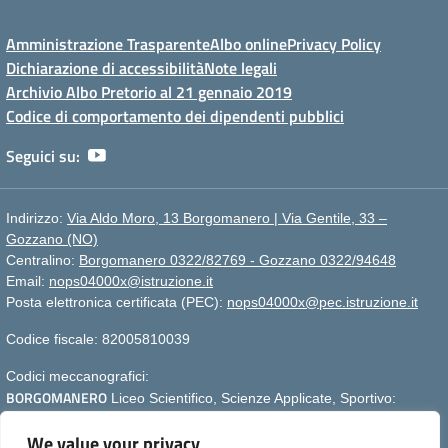
Amministrazione Trasparente
Albo online
Privacy Policy
Dichiarazione di accessibilità
Note legali
Archivio Albo Pretorio al 21 gennaio 2019
Codice di comportamento dei dipendenti pubblici
Seguici su:
Indirizzo:
Via Aldo Moro, 13 Borgomanero | Via Gentile, 33 –
Gozzano (NO)
Centralino:
Borgomanero 0322/82769 - Gozzano 0322/94648
Email:
nops04000x@istruzione.it
Posta elettronica certificata (PEC):
nops04000x@pec.istruzione.it
Codice fiscale: 82005810039
Codici meccanografici:
BORGOMANERO
Liceo Scientifico, Scienze Applicate, Sportivo:
nops04000x
We value your privacy
GOZZANO
nops040011
Liceo Linguistico e Scienze Umane :