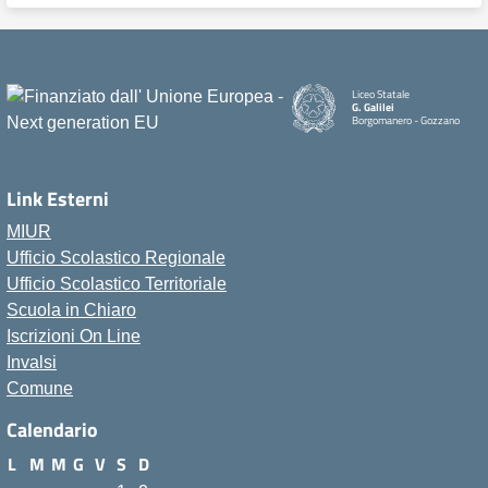
Liceo Statale
G. Galilei
Borgomanero - Gozzano
Link Esterni
MIUR
Ufficio Scolastico Regionale
Ufficio Scolastico Territoriale
Scuola in Chiaro
Iscrizioni On Line
Invalsi
Comune
Calendario
L
M
M
G
V
S
D