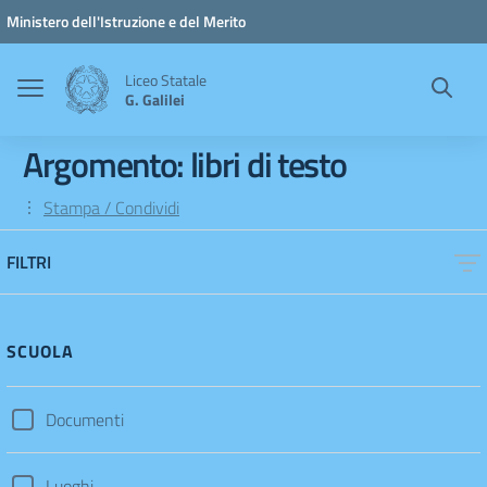
Vai ai contenuti
Vai al menu di navigazione
Vai al footer
Ministero dell'Istruzione e del Merito
Liceo Statale
G. Galilei
Argomento: libri di testo
Stampa / Condividi
FILTRI
SCUOLA
Documenti
Luoghi