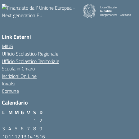
Liceo Statale
G. Galilei
Borgomanero - Gozzano
Link Esterni
MIUR
Ufficio Scolastico Regionale
Ufficio Scolastico Territoriale
Scuola in Chiaro
Iscrizioni On Line
Invalsi
Comune
Calendario
L
M
M
G
V
S
D
1
2
3
4
5
6
7
8
9
10
11
12
13
14
15
16