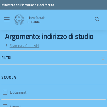
Vai ai contenuti
Vai al menu di navigazione
Vai al footer
Ministero dell'Istruzione e del Merito
Liceo Statale
G. Galilei
Argomento: indirizzo di studio
Stampa / Condividi
FILTRI
SCUOLA
Documenti
Luoghi