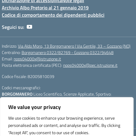
Dichiarazione di accessibilità
Note legali
Archivio Albo Pretorio al 21 gennaio 2019
Codice di comportamento dei dipendenti pubblici
Seguici su:
Indirizzo:
Via Aldo Moro, 13 Borgomanero | Via Gentile, 33 – Gozzano (NO)
Centralino:
Borgomanero 0322/82769 - Gozzano 0322/94648
Email:
nops04000x@istruzione.it
Posta elettronica certificata (PEC):
nops04000x@pec.istruzione.it
Codice fiscale: 82005810039
Codici meccanografici:
BORGOMANERO
Liceo Scientifico, Scienze Applicate, Sportivo:
nops04000x
We value your privacy
GOZZANO
Liceo Linguistico e Scienze Umane :
nops040011
Per segnalazioni:
webmasterliceogalilei@gmail.com
- Per aggiornare la
We use cookies to enhance your browsing experience, serve
pagina premere CTRL+F5
personalised ads or content, and analyse our traffic. By clicking
"Accept All", you consent to our use of cookies.