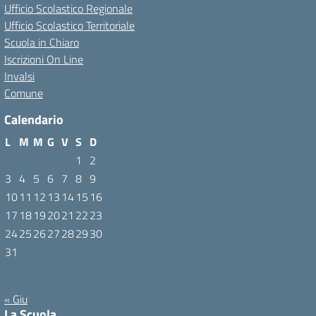
Ufficio Scolastico Regionale
Ufficio Scolastico Territoriale
Scuola in Chiaro
Iscrizioni On Line
Invalsi
Comune
Calendario
L
M
M
G
V
S
D
1
2
3
4
5
6
7
8
9
10
11
12
13
14
15
16
17
18
19
20
21
22
23
24
25
26
27
28
29
30
31
Agosto 2026
« Giu
La Scuola