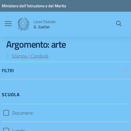
Vai ai contenuti
Vai al menu di navigazione
Vai al footer
Ministero dell'Istruzione e del Merito
Liceo Statale
G. Galilei
Argomento: arte
Stampa / Condividi
FILTRI
SCUOLA
Documenti
Luoghi