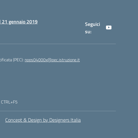
al 21 gennaio 2019
Seguici
su:
tificata (PEC):
nops04000x@pec.istruzione.it
re CTRL+F5
Concept & Design by Designers Italia