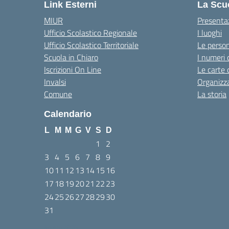
Link Esterni
La Scu
MIUR
Presenta
Ufficio Scolastico Regionale
I luoghi
Ufficio Scolastico Territoriale
Le perso
Scuola in Chiaro
I numeri 
Iscrizioni On Line
Le carte 
Invalsi
Organizz
Comune
La storia
Calendario
L
M
M
G
V
S
D
1
2
3
4
5
6
7
8
9
10
11
12
13
14
15
16
17
18
19
20
21
22
23
24
25
26
27
28
29
30
31
Agosto 2026