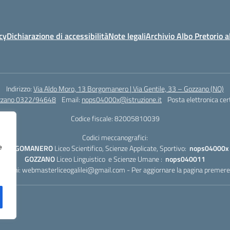
cy
Dichiarazione di accessibilità
Note legali
Archivio Albo Pretorio 
Indirizzo:
Via Aldo Moro, 13 Borgomanero | Via Gentile, 33 – Gozzano (NO)
zzano 0322/94648
Email:
nops04000x@istruzione.it
Posta elettronica cer
Codice fiscale: 82005810039
Codici meccanografici:
BORGOMANERO
Liceo Scientifico, Scienze Applicate, Sportivo:
nops04000x
e
GOZZANO
Liceo Linguistico e Scienze Umane :
nops040011
lazioni:
webmasterliceogalilei@gmail.com
- Per aggiornare la pagina preme