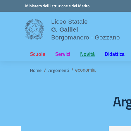
Vai ai contenuti
Vai al menu di navigazione
Vai al footer
Ministero dell'Istruzione e del Merito
Liceo Statale
G. Galilei
Borgomanero - Gozzano
Scuola
Servizi
Novità
Didattica
Home
Argomenti
economia
Ar