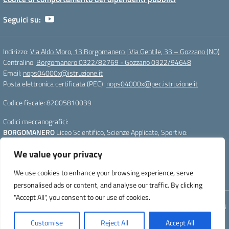
Seguici su:
Indirizzo:
Via Aldo Moro, 13 Borgomanero | Via Gentile, 33 – Gozzano (NO)
Centralino:
Borgomanero 0322/82769 - Gozzano 0322/94648
Email:
nops04000x@istruzione.it
Posta elettronica certificata (PEC):
nops04000x@pec.istruzione.it
Codice fiscale: 82005810039
Codici meccanografici:
BORGOMANERO
Liceo Scientifico, Scienze Applicate, Sportivo:
nops04000x
We value your privacy
GOZZANO
Liceo Linguistico e Scienze Umane :
nops040011
Per segnalazioni:
webmasterliceogalilei@gmail.com
- Per aggiornare la
We use cookies to enhance your browsing experience, serve
pagina premere CTRL+F5
personalised ads or content, and analyse our traffic. By clicking
"Accept All", you consent to our use of cookies.
Concept & Design by Designers Italia
Customise
Reject All
Accept All