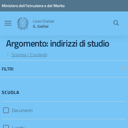
Vai ai contenuti
Vai al menu di navigazione
Vai al footer
Ministero dell'Istruzione e del Merito
Liceo Statale
G. Galilei
Argomento: indirizzi di studio
Stampa / Condividi
FILTRI
SCUOLA
Documenti
Luoghi