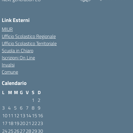
Link Esterni
MIUR
Ufficio Scolastico Regionale
Ufficio Scolastico Territoriale
Scuola in Chiaro
Iscrizioni On Line
Invalsi
Comune
Calendario
L
M
M
G
V
S
D
1
2
3
4
5
6
7
8
9
10
11
12
13
14
15
16
17
18
19
20
21
22
23
24
25
26
27
28
29
30