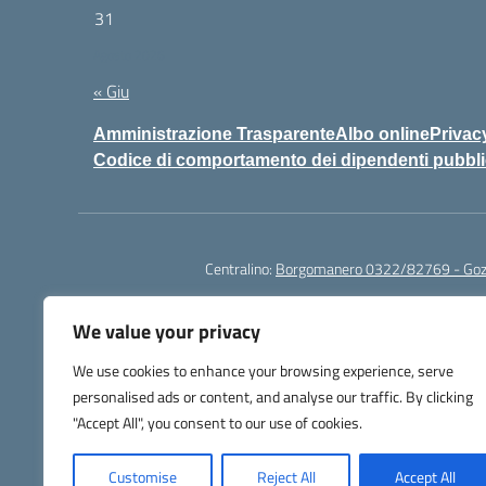
31
Agosto 2026
« Giu
Amministrazione Trasparente
Albo online
Privac
Codice di comportamento dei dipendenti pubbli
Centralino:
Borgomanero 0322/82769 - Go
We value your privacy
We use cookies to enhance your browsing experience, serve
personalised ads or content, and analyse our traffic. By clicking
Per segna
"Accept All", you consent to our use of cookies.
Customise
Reject All
Accept All