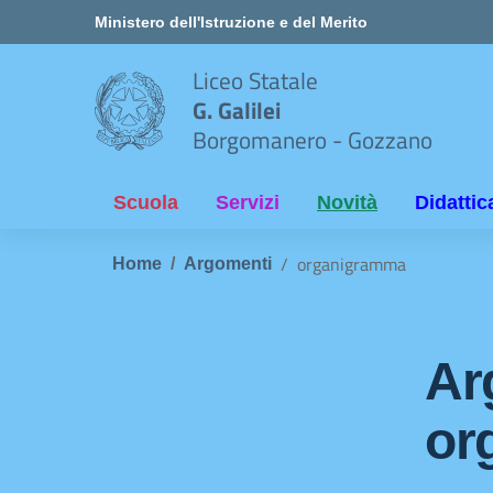
Vai ai contenuti
Vai al menu di navigazione
Vai al footer
Ministero dell'Istruzione e del Merito
Liceo Statale
G. Galilei
Borgomanero - Gozzano
Scuola
Servizi
Novità
Didattic
organigramma
Home
Argomenti
Ar
or