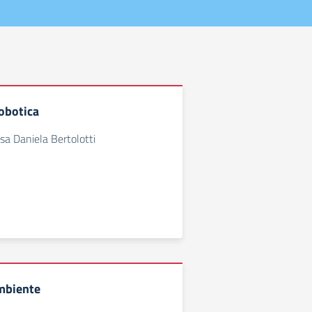
obotica
ssa Daniela Bertolotti
mbiente