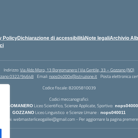
y Policy
Dichiarazione di accessibilità
Note legali
Archivio Alb
ci
Indirizzo:
Via Aldo Moro, 13 Borgomanero | Via Gentile, 33 – Gozzano (NO)
zzano 0322/94648
Email:
nops04000x@istruzione.it
Posta elettronica cer
Codice fiscale: 82005810039
Codici meccanografici:
Liceo Scientifico, Scienze Applicate, Sportivo:
BORGOMANERO
nops04000
Liceo Linguistico e Scienze Umane :
GOZZANO
nops040011
lazioni:
webmasterliceogalilei@gmail.com
- Per aggiornare la pagina preme