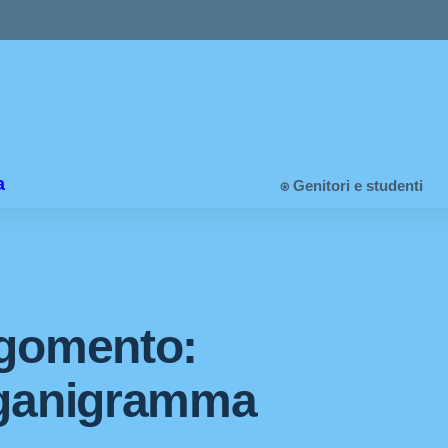
a
⍟ Genitori e studenti
gomento:
ganigramma