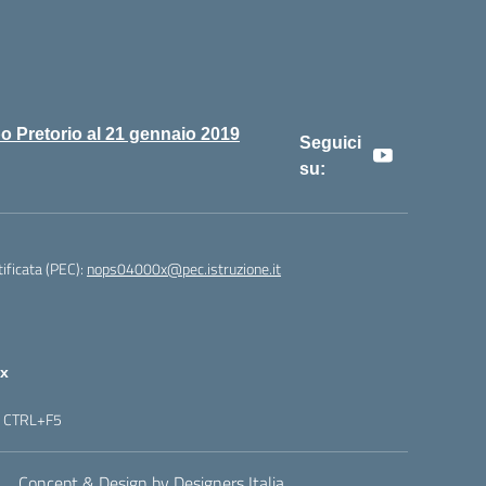
o Pretorio al 21 gennaio 2019
Seguici
su:
tificata (PEC):
nops04000x@pec.istruzione.it
x
re CTRL+F5
Concept & Design by Designers Italia