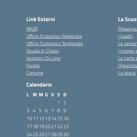
Link Esterni
La Scuo
MIUR
Presenta
Ufficio Scolastico Regionale
I luoghi
Ufficio Scolastico Territoriale
Le perso
Scuola in Chiaro
I numeri 
Iscrizioni On Line
Le carte 
Invalsi
Organizz
Comune
La storia
Calendario
L
M
M
G
V
S
D
1
2
3
4
5
6
7
8
9
10
11
12
13
14
15
16
17
18
19
20
21
22
23
24
25
26
27
28
29
30