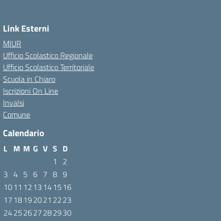
Link Esterni
MIUR
Ufficio Scolastico Regionale
Ufficio Scolastico Territoriale
Scuola in Chiaro
Iscrizioni On Line
Invalsi
Comune
Calendario
L
M
M
G
V
S
D
1
2
3
4
5
6
7
8
9
10
11
12
13
14
15
16
17
18
19
20
21
22
23
24
25
26
27
28
29
30