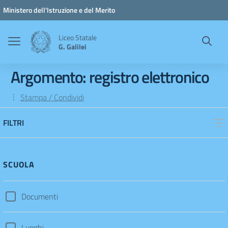
Vai ai contenuti
Vai al menu di navigazione
Vai al footer
Ministero dell'Istruzione e del Merito
Liceo Statale
G. Galilei
Argomento: registro elettronico
Stampa / Condividi
FILTRI
SCUOLA
Documenti
Luoghi