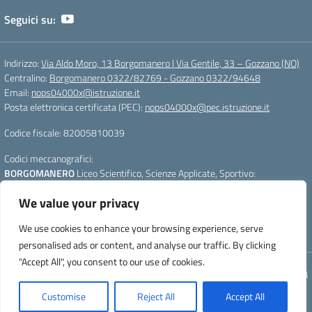
Seguici su:
Indirizzo:
Via Aldo Moro, 13 Borgomanero | Via Gentile, 33 – Gozzano (NO)
Centralino:
Borgomanero 0322/82769 - Gozzano 0322/94648
Email:
nops04000x@istruzione.it
Posta elettronica certificata (PEC):
nops04000x@pec.istruzione.it
Codice fiscale: 82005810039
Codici meccanografici:
BORGOMANERO
Liceo Scientifico, Scienze Applicate, Sportivo:
nops04000x
We value your privacy
GOZZANO
Liceo Linguistico e Scienze Umane :
nops040011
Per segnalazioni:
webmasterliceogalilei@gmail.com
- Per aggiornare la
We use cookies to enhance your browsing experience, serve
pagina premere CTRL+F5
personalised ads or content, and analyse our traffic. By clicking
"Accept All", you consent to our use of cookies.
Concept & Design by Designers Italia
Customise
Reject All
Accept All