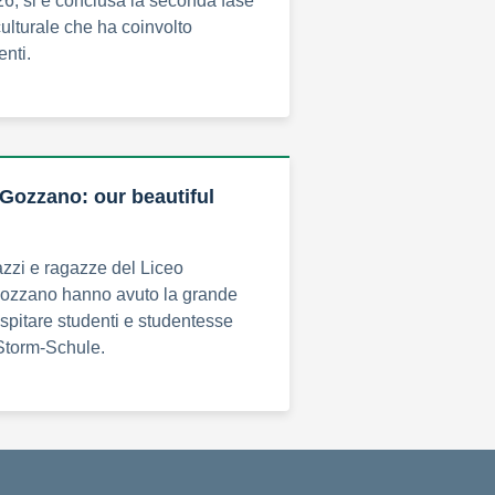
6, si è conclusa la seconda fase
ulturale che ha coinvolto
enti.
Gozzano: our beautiful
azzi e ragazze del Liceo
 Gozzano hanno avuto la grande
ospitare studenti e studentesse
Storm-Schule.