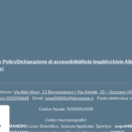
y Policy
Dichiarazione di accessibilità
Note legali
Archivio Alb
ci
dirizzo:
Via Aldo Moro, 13 Borgomanero | Via Gentile, 33 – Gozzano (
ano 0322/94648
Email:
nops04000x@istruzione.it
Posta elettronica c
Codice fiscale: 82005810039
Codici meccanografici:
e
RGOMANERO
Liceo Scientifico, Scienze Applicate, Sportivo:
nops040