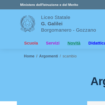
Vai ai contenuti
Vai al menu di navigazione
Vai al footer
Ministero dell'Istruzione e del Merito
Liceo Statale
G. Galilei
Borgomanero - Gozzano
Scuola
Servizi
Novità
Didattic
Home
Argomenti
scambio
Ar