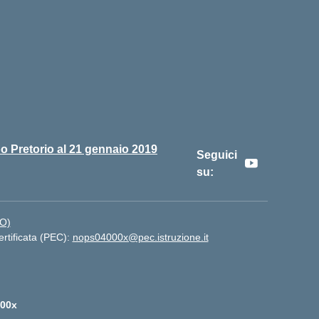
o Pretorio al 21 gennaio 2019
Seguici
su:
NO)
ertificata (PEC):
nops04000x@pec.istruzione.it
00x