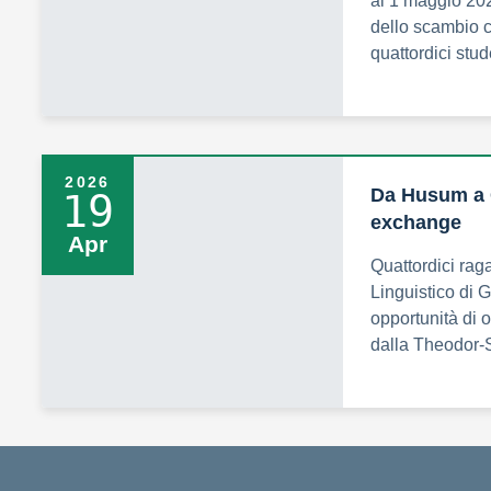
al 1 maggio 202
dello scambio c
quattordici stud
2026
Da Husum a 
19
exchange
Apr
Quattordici rag
Linguistico di
opportunità di 
dalla Theodor-