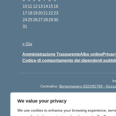
10
11
12
13
14
15
16
17
18
19
20
21
22
23
24
25
26
27
28
29
30
31
Agosto 2026
« Giu
Amministrazione Trasparente
Albo online
Privac
Codice di comportamento dei dipendenti pubbli
In
Centralino:
Borgomanero 0322/82769 - Gozz
We value your privacy
We use cookies to enhance your browsing experience, serv
BO