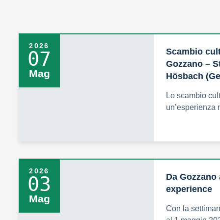
2026
Scambio cul
07
Gozzano – S
Mag
Hösbach (Ge
Lo scambio cult
un’esperienza m
2026
Da Gozzano 
03
experience
Mag
Con la settiman