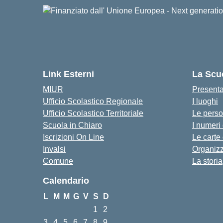
Link Esterni
La Scu
MIUR
Present
Ufficio Scolastico Regionale
I luoghi
Ufficio Scolastico Territoriale
Le pers
Scuola in Chiaro
I numeri
Iscrizioni On Line
Le carte
Invalsi
Organiz
Comune
La storia
Calendario
L
M
M
G
V
S
D
1
2
3
4
5
6
7
8
9