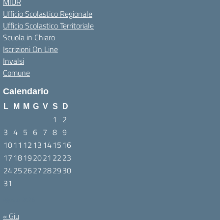
MIUR
Ufficio Scolastico Regionale
Ufficio Scolastico Territoriale
Scuola in Chiaro
Iscrizioni On Line
Invalsi
Comune
Calendario
L
M
M
G
V
S
D
1
2
3
4
5
6
7
8
9
10
11
12
13
14
15
16
17
18
19
20
21
22
23
24
25
26
27
28
29
30
31
Agosto 2026
« Giu