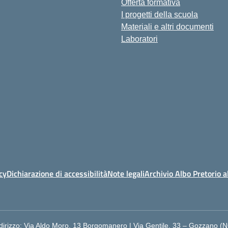
Offerta formativa
I progetti della scuola
Materiali e altri documenti
Laboratori
cy
Dichiarazione di accessibilità
Note legali
Archivio Albo Pretorio 
dirizzo:
Via Aldo Moro, 13 Borgomanero | Via Gentile, 33 – Gozzano (