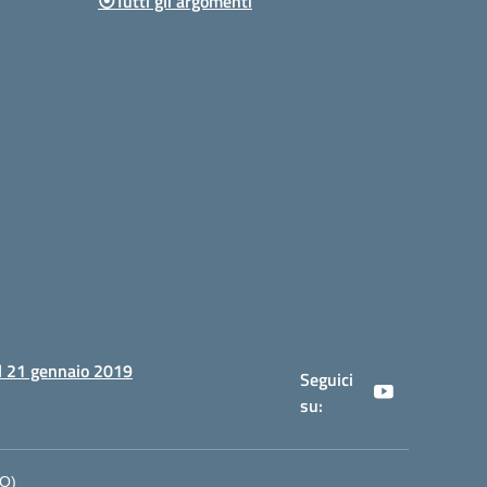
⦿Tutti gli argomenti
al 21 gennaio 2019
Seguici
su:
NO)