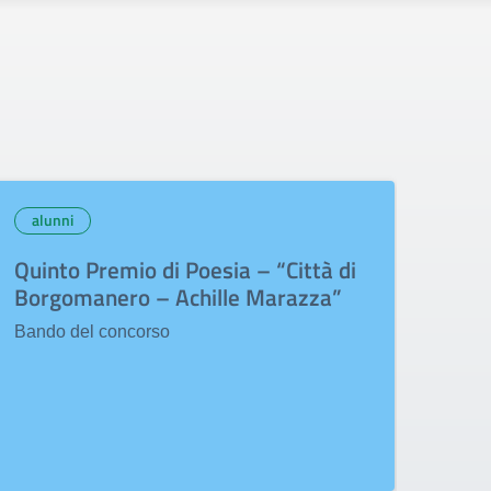
alunni
alu
Quinto Premio di Poesia – “Città di
Int
Borgomanero – Achille Marazza”
gen
Bando del concorso
Le se
sul v
disu