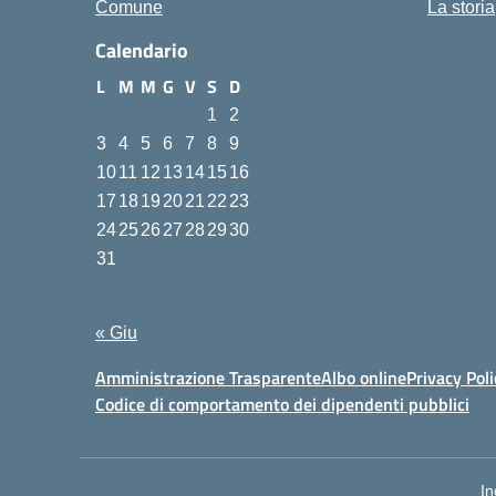
Comune
La storia
Calendario
L
M
M
G
V
S
D
1
2
3
4
5
6
7
8
9
10
11
12
13
14
15
16
17
18
19
20
21
22
23
24
25
26
27
28
29
30
31
Agosto 2026
« Giu
Amministrazione Trasparente
Albo online
Privacy Poli
Codice di comportamento dei dipendenti pubblici
In