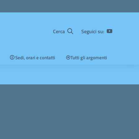
Cerca
Seguici su:
🛈 Sedi, orari e contatti
⦿Tutti gli argomenti