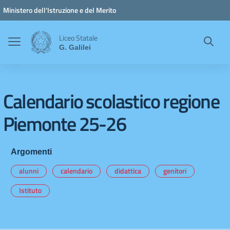
Vai ai contenuti
Vai al menu di navigazione
Vai al footer
Ministero dell'Istruzione e del Merito
Liceo Statale
G. Galilei
Calendario scolastico regione
Piemonte 25-26
Argomenti
alunni
calendario
didattica
genitori
Istituto