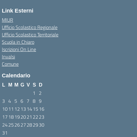
Link Esterni
MIUR
Ufficio Scolastico Regionale
Ufficio Scolastico Territoriale
Scuola in Chiaro
Iscrizioni On Line
Invalsi
Comune
Calendario
L
M
M
G
V
S
D
1
2
3
4
5
6
7
8
9
10
11
12
13
14
15
16
17
18
19
20
21
22
23
24
25
26
27
28
29
30
31