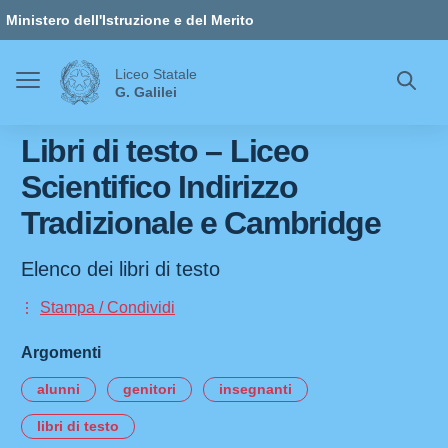
Vai ai contenuti
Vai al menu di navigazione
Vai al footer
Ministero dell'Istruzione e del Merito
Liceo Statale
G. Galilei
Libri di testo – Liceo
Scientifico Indirizzo
Tradizionale e Cambridge
Elenco dei libri di testo
Stampa / Condividi
Argomenti
alunni
genitori
insegnanti
libri di testo