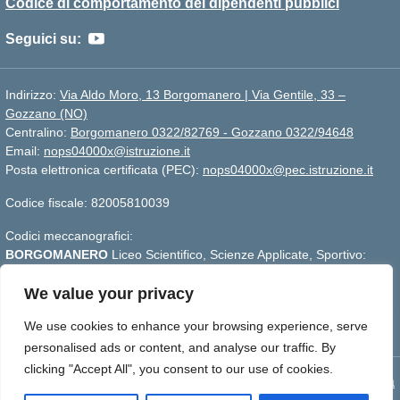
Codice di comportamento dei dipendenti pubblici
Seguici su:
Indirizzo:
Via Aldo Moro, 13 Borgomanero | Via Gentile, 33 –
Gozzano (NO)
Centralino:
Borgomanero 0322/82769 - Gozzano 0322/94648
Email:
nops04000x@istruzione.it
Posta elettronica certificata (PEC):
nops04000x@pec.istruzione.it
Codice fiscale: 82005810039
Codici meccanografici:
BORGOMANERO
Liceo Scientifico, Scienze Applicate, Sportivo:
nops04000x
GOZZANO
Liceo Linguistico e Scienze Umane :
nops040011
We value your privacy
Per segnalazioni:
webmasterliceogalilei@gmail.com
- Per aggiornare
We use cookies to enhance your browsing experience, serve
la pagina premere CTRL+F5
personalised ads or content, and analyse our traffic. By
clicking "Accept All", you consent to our use of cookies.
Concept & Design by Designers Italia