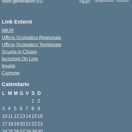
Borgomanero - Gozzano
Link Esterni
MIUR
Ufficio Scolastico Regionale
Ufficio Scolastico Territoriale
Scuola in Chiaro
Iscrizioni On Line
Invalsi
Comune
Calendario
L
M
M
G
V
S
D
1
2
3
4
5
6
7
8
9
10
11
12
13
14
15
16
17
18
19
20
21
22
23
24
25
26
27
28
29
30