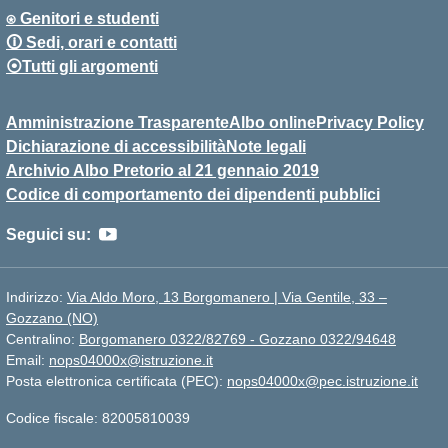
⍟ Genitori e studenti
🛈 Sedi, orari e contatti
⦿Tutti gli argomenti
Amministrazione Trasparente
Albo online
Privacy Policy
Dichiarazione di accessibilità
Note legali
Archivio Albo Pretorio al 21 gennaio 2019
Codice di comportamento dei dipendenti pubblici
Seguici su:
Indirizzo:
Via Aldo Moro, 13 Borgomanero | Via Gentile, 33 –
Gozzano (NO)
Centralino:
Borgomanero 0322/82769 - Gozzano 0322/94648
Email:
nops04000x@istruzione.it
Posta elettronica certificata (PEC):
nops04000x@pec.istruzione.it
Codice fiscale: 82005810039