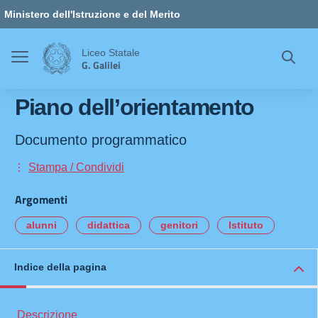
Vai ai contenuti
Vai al menu di navigazione
Vai al footer
Ministero dell'Istruzione e del Merito
Liceo Statale
G. Galilei
Piano dell’orientamento
Documento programmatico
Stampa / Condividi
Argomenti
alunni
didattica
genitori
Istituto
Indice della pagina
Descrizione