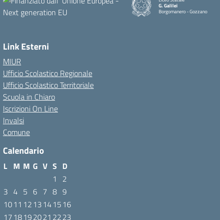
G. Galilei
Borgomanero - Gozzano
Link Esterni
MIUR
Ufficio Scolastico Regionale
Ufficio Scolastico Territoriale
Scuola in Chiaro
Iscrizioni On Line
Invalsi
Comune
Calendario
L
M
M
G
V
S
D
1
2
3
4
5
6
7
8
9
10
11
12
13
14
15
16
17
18
19
20
21
22
23