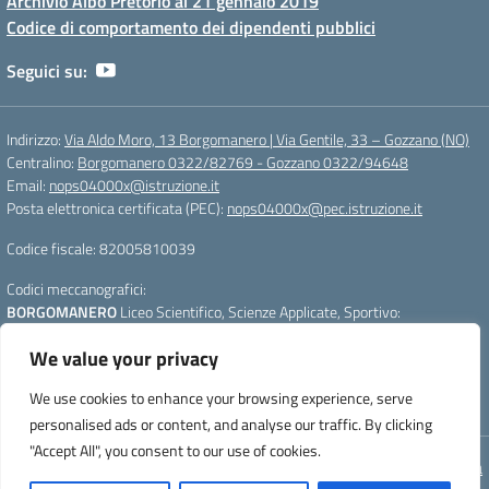
Archivio Albo Pretorio al 21 gennaio 2019
Codice di comportamento dei dipendenti pubblici
Seguici su:
Indirizzo:
Via Aldo Moro, 13 Borgomanero | Via Gentile, 33 – Gozzano (NO)
Centralino:
Borgomanero 0322/82769 - Gozzano 0322/94648
Email:
nops04000x@istruzione.it
Posta elettronica certificata (PEC):
nops04000x@pec.istruzione.it
Codice fiscale: 82005810039
Codici meccanografici:
BORGOMANERO
Liceo Scientifico, Scienze Applicate, Sportivo:
nops04000x
We value your privacy
GOZZANO
Liceo Linguistico e Scienze Umane :
nops040011
Per segnalazioni:
webmasterliceogalilei@gmail.com
- Per aggiornare la
We use cookies to enhance your browsing experience, serve
pagina premere CTRL+F5
personalised ads or content, and analyse our traffic. By clicking
"Accept All", you consent to our use of cookies.
Concept & Design by Designers Italia