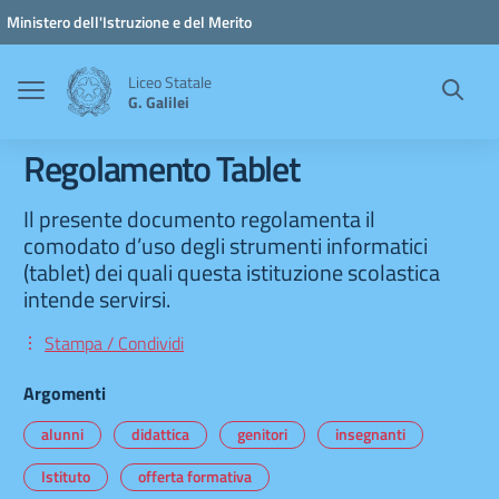
Vai ai contenuti
Vai al menu di navigazione
Vai al footer
Ministero dell'Istruzione e del Merito
Liceo Statale
G. Galilei
Regolamento Tablet
Il presente documento regolamenta il
comodato d’uso degli strumenti informatici
(tablet) dei quali questa istituzione scolastica
intende servirsi.
Stampa / Condividi
Argomenti
alunni
didattica
genitori
insegnanti
Istituto
offerta formativa