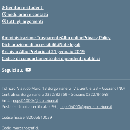
⍟ Genitori e studenti
🛈 Sedi, orari e contatti
⦿Tutti gli argomenti
Amministrazione Trasparente
Albo online
Privacy Policy
Dichiarazione di accessibilità
Note legali
Archivio Albo Pretorio al 21 gennaio 2019
Codice di comportamento dei dipendenti pubblici
Seguici su:
Indirizzo:
Via Aldo Moro, 13 Borgomanero | Via Gentile, 33 – Gozzano (NO)
Centralino:
Borgomanero 0322/82769 - Gozzano 0322/94648
Email:
nops04000x@istruzione.it
Posta elettronica certificata (PEC):
nops04000x@pec.istruzione.it
Codice fiscale: 82005810039
Codici meccanografici: