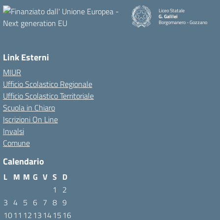
Liceo Statale
G. Galilei
Borgomanero - Gozzano
Link Esterni
MIUR
Ufficio Scolastico Regionale
Ufficio Scolastico Territoriale
Scuola in Chiaro
Iscrizioni On Line
Invalsi
Comune
Calendario
L
M
M
G
V
S
D
1
2
3
4
5
6
7
8
9
10
11
12
13
14
15
16