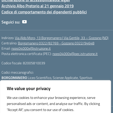
Archivio Albo Pretorio al 21 gennaio 2019
Codice di comportamento dei dipendenti pubblici
Seguici su:
Indirizzo:
Via Aldo Moro, 13 Borgomanero | Via Gentile, 33 – Gozzano (NO)
Centralino:
Borgomanero 0322/82769 - Gozzano 0322/94648
Email:
nops04000x@istruzione.it
Posta elettronica certificata (PEC):
nops04000x@pec.istruzione.it
Codice fiscale: 82005810039
Codici meccanografici:
BORGOMANERO
Liceo Scientifico, Scienze Applicate, Sportivo:
nops04000x
We value your privacy
GOZZANO
Liceo Linguistico e Scienze Umane :
nops040011
Per segnalazioni:
webmasterliceogalilei@gmail.com
- Per aggiornare la
We use cookies to enhance your browsing experience, serve
pagina premere CTRL+F5
personalised ads or content, and analyse our traffic. By clicking
"Accept All", you consent to our use of cookies.