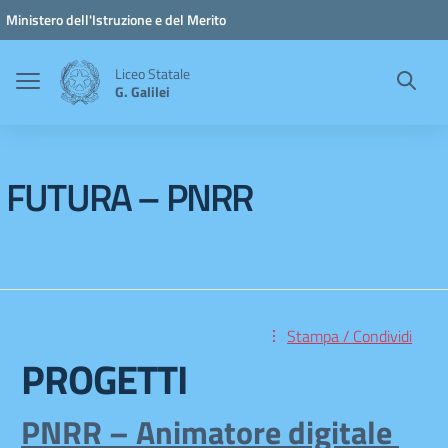
Vai ai contenuti
Vai al menu di navigazione
Vai al footer
Ministero dell'Istruzione e del Merito
Liceo Statale
G. Galilei
FUTURA – PNRR
Stampa / Condividi
PROGETTI
PNRR – Animatore digitale