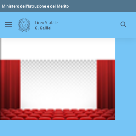
Vai ai contenuti
Vai al menu di navigazione
Vai al footer
Ministero dell'Istruzione e del Merito
Liceo Statale
G. Galilei