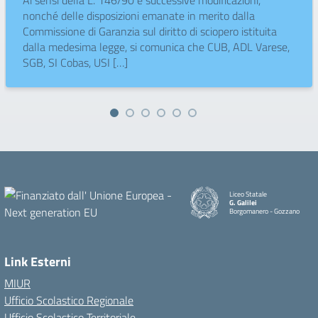
Ai sensi della L. 146/90 e successive modificazioni,
nonché delle disposizioni emanate in merito dalla
Commissione di Garanzia sul diritto di sciopero istituita
dalla medesima legge, si comunica che CUB, ADL Varese,
SGB, SI Cobas, USI […]
Liceo Statale
G. Galilei
Borgomanero - Gozzano
Link Esterni
MIUR
Ufficio Scolastico Regionale
Ufficio Scolastico Territoriale