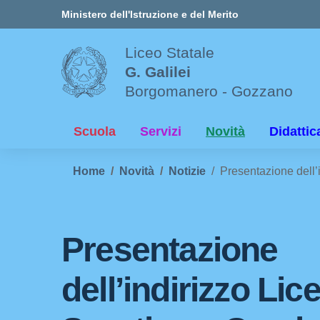
Vai ai contenuti
Vai al menu di navigazione
Vai al footer
Ministero dell'Istruzione e del Merito
Liceo Statale
G. Galilei
Borgomanero - Gozzano
Scuola
Servizi
Novità
Didattic
Home
Novità
Notizie
Presentazione dell’
Presentazione
dell’indirizzo Lic