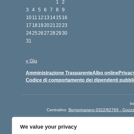
1
2
3
4
5
6
7
8
9
10
11
12
13
14
15
16
17
18
19
20
21
22
23
24
25
26
27
28
29
30
31
Agosto 2026
« Giu
Amministrazione Trasparente
Albo online
Privac
Codice di comportamento dei dipendenti pubbli
In
Centralino:
Borgomanero 0322/82769 - Gozz
We value your privacy