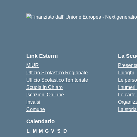
Link Esterni
La Scu
MIUR
Present
Ufficio Scolastico Regionale
I luoghi
Ufficio Scolastico Territoriale
Le pers
Scuola in Chiaro
I numeri
Iscrizioni On Line
Le carte
Invalsi
Organiz
Comune
La storia
Calendario
L
M
M
G
V
S
D