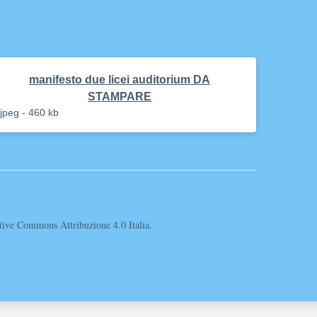
manifesto due licei auditorium DA
STAMPARE
jpeg - 460 kb
eative Commons Attribuzione 4.0 Italia.