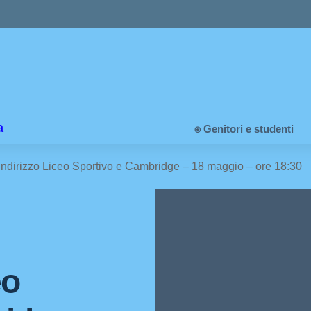
a
⍟ Genitori e studenti
indirizzo Liceo Sportivo e Cambridge – 18 maggio – ore 18:30
eo