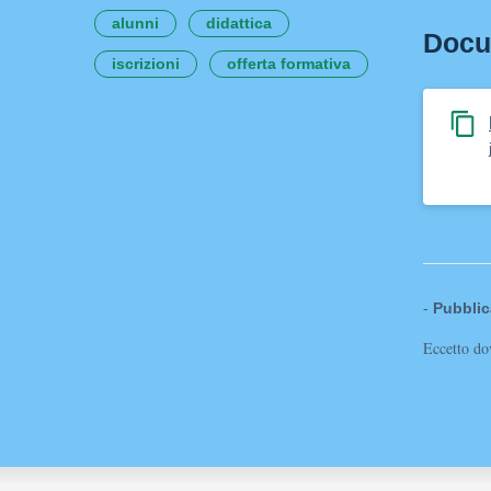
alunni
didattica
Docu
iscrizioni
offerta formativa
-
Pubblic
Eccetto dov