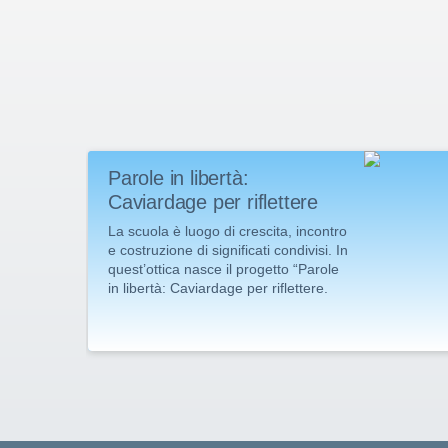
Parole in libertà:
Caviardage per riflettere
La scuola è luogo di crescita, incontro
e costruzione di significati condivisi. In
quest’ottica nasce il progetto “Parole
in libertà: Caviardage per riflettere.