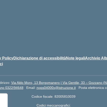
y Policy
Dichiarazione di accessibilità
Note legali
Archivio Alb
ci
dirizzo:
Via Aldo Moro, 13 Borgomanero | Via Gentile, 33 – Gozzano (
ano 0322/94648
Email:
nops04000x@istruzione.it
Posta elettronica c
Codice fiscale: 82005810039
Codici meccanografici: