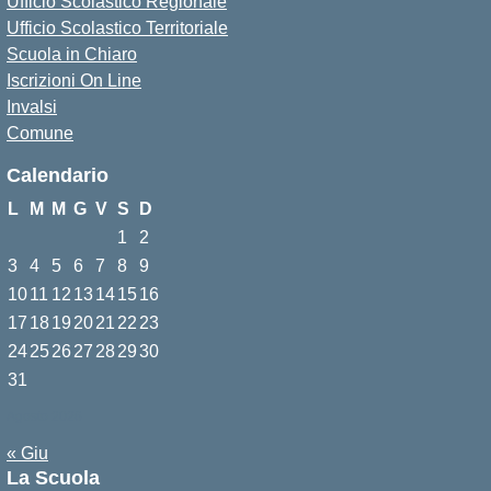
Ufficio Scolastico Regionale
Ufficio Scolastico Territoriale
Scuola in Chiaro
Iscrizioni On Line
Invalsi
Comune
Calendario
L
M
M
G
V
S
D
1
2
3
4
5
6
7
8
9
10
11
12
13
14
15
16
17
18
19
20
21
22
23
24
25
26
27
28
29
30
31
Agosto 2026
« Giu
La Scuola