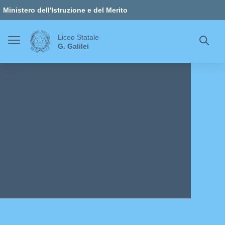
Vai ai contenuti
Vai al menu di navigazione
Vai al footer
Ministero dell'Istruzione e del Merito
Liceo Statale
G. Galilei