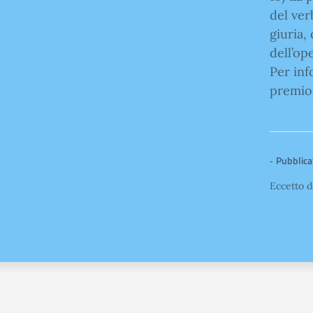
del ver
giuria,
dell’op
Per inf
premiop
Pubblicat
-
Eccetto d