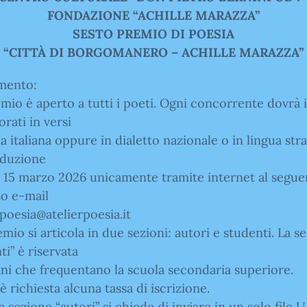
FONDAZIONE “ACHILLE MARAZZA”
SESTO PREMIO DI POESIA
“CITTÀ DI BORGOMANERO – ACHILLE MARAZZA”
mento:
remio è aperto a tutti i poeti. Ogni concorrente dovrà 
orati in versi
ua italiana oppure in dialetto nazionale o in lingua str
aduzione
l 15 marzo 2026 unicamente tramite internet al segue
zo e-mail
oesia@atelierpoesia.it
remio si articola in due sezioni: autori e studenti. La s
ti” è riservata
ani che frequentano la scuola secondaria superiore.
è richiesta alcuna tassa di iscrizione.
la sezione “autori” si chiede di inviare in un solo file 