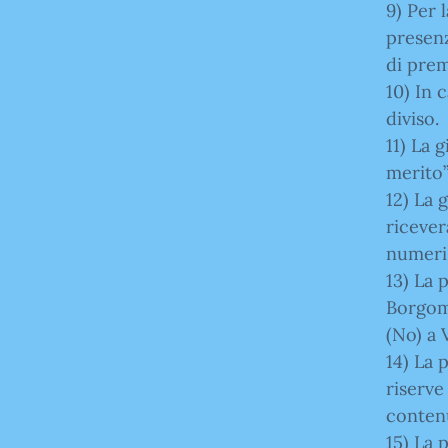
9) Per 
presenz
di prem
10) In 
diviso.
11) La 
merito”
12) La 
riceve
numeri d
13) La 
Borgo
(No) a 
14) La 
riserve
conten
15) La 