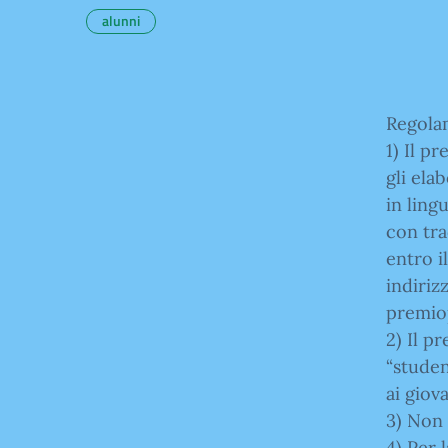
alunni
Regola
1) Il p
gli elab
in ling
con tr
entro i
indiriz
premiop
2) Il p
“studen
ai giov
3) Non 
4) Per 