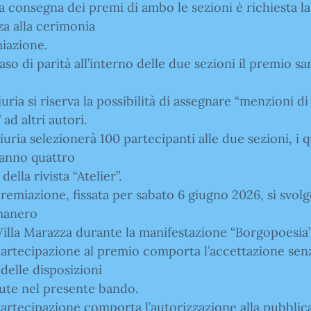
la consegna dei premi di ambo le sezioni è richiesta la
a alla cerimonia
iazione.
caso di parità all’interno delle due sezioni il premio sa
giuria si riserva la possibilità di assegnare “menzioni di
 ad altri autori.
giuria selezionerà 100 partecipanti alle due sezioni, i q
ranno quattro
ella rivista “Atelier”.
premiazione, fissata per sabato 6 giugno 2026, si svolg
manero
Villa Marazza durante la manifestazione “Borgopoesia”
partecipazione al premio comporta l’accettazione sen
 delle disposizioni
ute nel presente bando.
partecipazione comporta l’autorizzazione alla pubblic