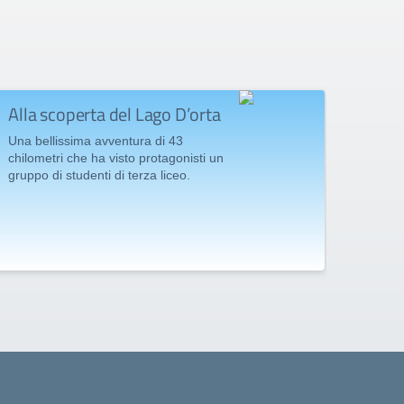
Alla scoperta del Lago D’orta
Gran
“Lisi
Una bellissima avventura di 43
Grup
chilometri che ha visto protagonisti un
gruppo di studenti di terza liceo.
Il gru
presen
riscu
Compli
per l'