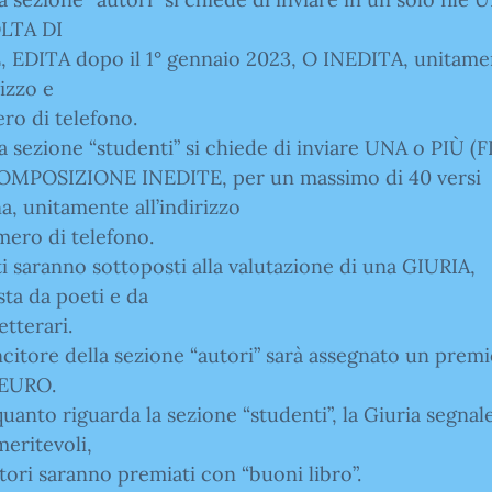
LTA DI
, EDITA dopo il 1° gennaio 2023, O INEDITA, unitame
rizzo e
ro di telefono.
la sezione “studenti” si chiede di inviare UNA o PIÙ (
OMPOSIZIONE INEDITE, per un massimo di 40 versi
a, unitamente all’indirizzo
mero di telefono.
sti saranno sottoposti alla valutazione di una GIURIA,
ta da poeti e da
letterari.
incitore della sezione “autori” sarà assegnato un premi
EURO.
quanto riguarda la sezione “studenti”, la Giuria segnale
eritevoli,
utori saranno premiati con “buoni libro”.