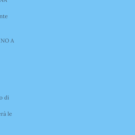
nte
FINO A
o di
rà le