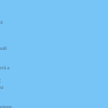
rà
uali
erà a
.
za
azione