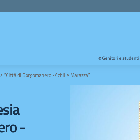
⍟ Genitori e studenti
ia “Città di Borgomanero -Achille Marazza”
esia
ero -