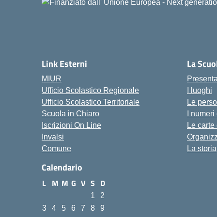
Link Esterni
La Scuo
MIUR
Present
Ufficio Scolastico Regionale
I luoghi
Ufficio Scolastico Territoriale
Le pers
Scuola in Chiaro
I numeri
Iscrizioni On Line
Le carte
Invalsi
Organiz
Comune
La storia
Calendario
L
M
M
G
V
S
D
1
2
3
4
5
6
7
8
9