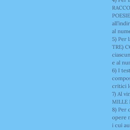
RACCO
POESIE
all’indi
al nume
5) Per 
TRE) C
ciascun
e al nu
6) I te
compos
critici 
7) Al v
MILLE 
8) Per 
opere m
i cui a