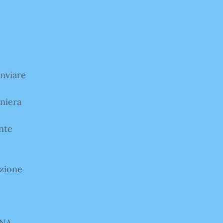
inviare
aniera
nte
ezione
UNA