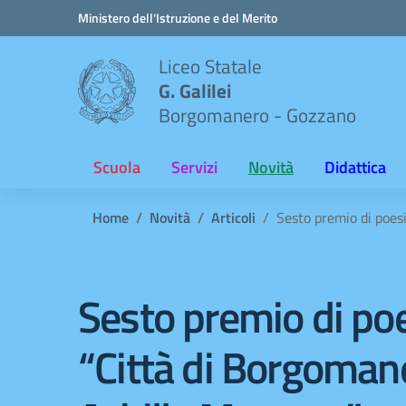
Vai ai contenuti
Vai al menu di navigazione
Vai al footer
Ministero dell'Istruzione e del Merito
Liceo Statale
G. Galilei
Borgomanero - Gozzano
Scuola
Servizi
Novità
Didattica
Home
Novità
Articoli
Sesto premio di poes
Sesto premio di po
“Città di Borgoman