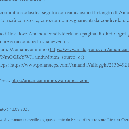
 comunità scolastica seguirà con entusiasmo il viaggio di Am
e tornerà con storie, emozioni e insegnamenti da condividere co
to i link dove Amanda condividerà una pagina di diario ogni 
rdare e raccontare la sua avventura:
gram: @amaincammino (
https://www.instagram.com/amainca
WNmOGJkYWJ1amdw&utm_source=qr
)
steps:
https://www.polarsteps.com/AmandaValloggia/21364921
ress:
http://amaincammino.wordpress.com
13.09.2025
ato :
e diversamente specificato, questo articolo è stato rilasciato sotto Licenza Cr