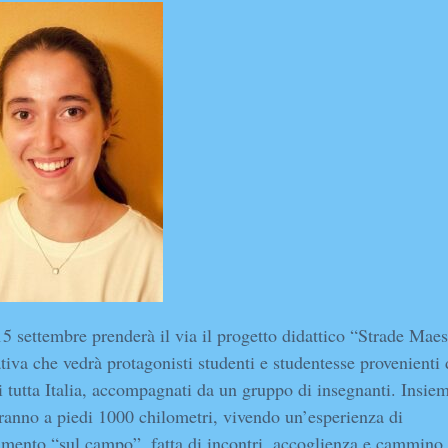
5 settembre prenderà il via il progetto didattico “Strade Maes
ativa che vedrà protagonisti studenti e studentesse provenienti 
i tutta Italia, accompagnati da un gruppo di insegnanti. Insie
ranno a piedi 1000 chilometri, vivendo un’esperienza di
mento “sul campo”, fatta di incontri, accoglienza e cammino