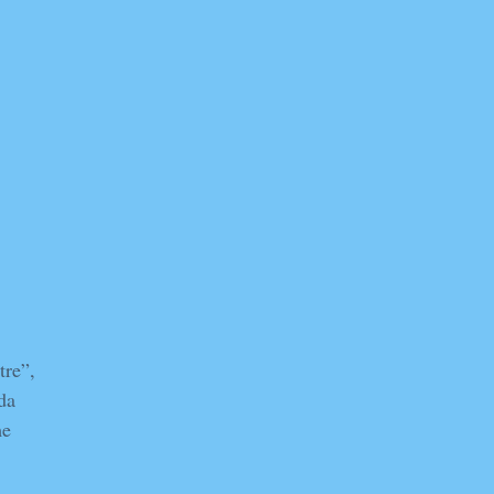
tre”,
da
me