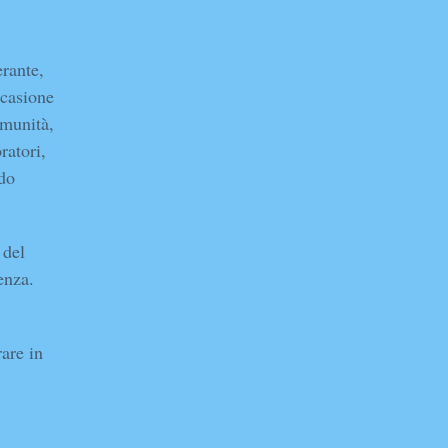
erante,
casione
omunità,
ratori,
ndo
 del
enza.
are in