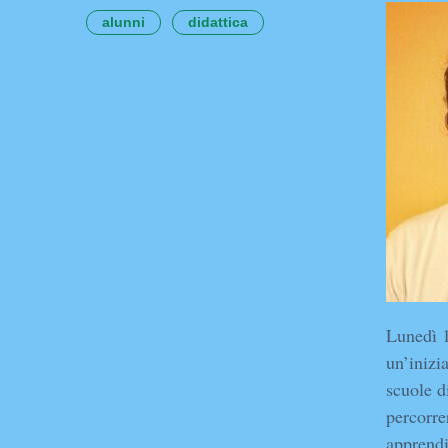
alunni
didattica
Lunedì 1
un’inizi
scuole d
percorre
apprendi