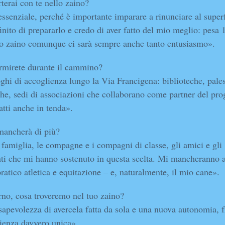
terai con te nello zaino?
essenziale, perché è importante imparare a rinunciare al super
inito di prepararlo e credo di aver fatto del mio meglio: pesa 
o zaino comunque ci sarà sempre anche tanto entusiasmo».
rmirete durante il cammino?
ghi di accoglienza lungo la Via Francigena: biblioteche, pales
che, sedi di associazioni che collaborano come partner del prog
ratti anche in tenda».
mancherà di più?
famiglia, le compagne e i compagni di classe, gli amici e gli
ti che mi hanno sostenuto in questa scelta. Mi mancheranno 
pratico atletica e equitazione – e, naturalmente, il mio cane».
orno, cosa troveremo nel tuo zaino?
apevolezza di avercela fatta da sola e una nuova autonomia, f
ienza davvero unica».