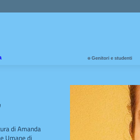
a
⍟ Genitori e studenti
”
tura di Amanda
nze Umane di