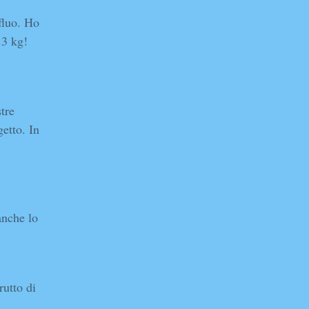
fluo. Ho
13 kg!
tre
etto. In
anche lo
rutto di