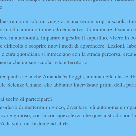
o.
aestre non è solo un viaggio: è una vera e propria scuola itin
forma il cammino in metodo educativo. Camminare diventa oc
cere in autonomia, imparare a gestire il superfluo, vivere in c
re difficoltà e scoprire nuovi modi di apprendere. Lezioni, labo
i e cura quotidiana si intrecciano con la strada percorsa, crea
ienza che unisce scuola, vita e territorio.
rtecipanti c’è anche Amanda Valloggia, alunna della classe 4F
lle Scienze Umane, che abbiamo intervistato prima della part
ai scelto di partecipare?
desiderio di mettermi in gioco, diventare più autonoma e impar
vo e gioioso, con la consapevolezza che questa strada non la
rò da sola, ma insieme ad altri».