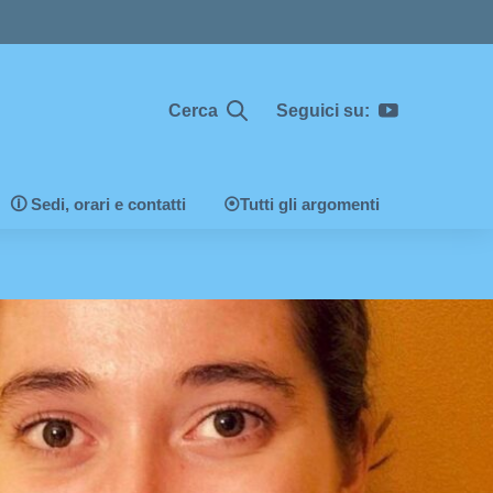
Seguici su:
Cerca
🛈 Sedi, orari e contatti
⦿Tutti gli argomenti