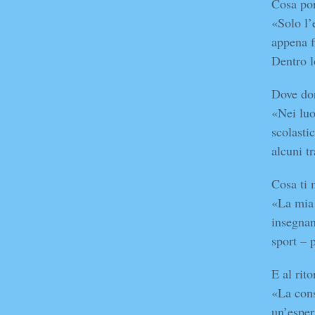
Cosa por
«Solo l’
appena f
Dentro l
Dove do
«Nei luo
scolasti
alcuni t
Cosa ti 
«La mia 
insegnan
sport – 
E al rit
«La cons
un’esper