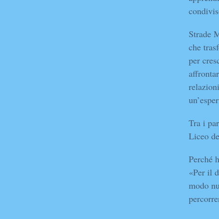
condivis
Strade M
che tras
per cres
affronta
relazion
un’esper
Tra i pa
Liceo de
Perché h
«Per il 
modo nuo
percorre