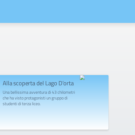
Alla scoperta del Lago D’orta
Gran
“Lisi
Una bellissima avventura di 43 chilometri
Grup
che ha visto protagonisti un gruppo di
studenti di terza liceo.
Il grup
l'oper
succes
docenti