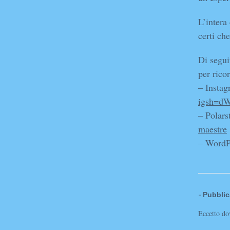
L’intera
certi ch
Di segui
per rico
– Insta
igsh=d
– ⁠Polar
maestre
– WordP
-
Pubblic
Eccetto dov