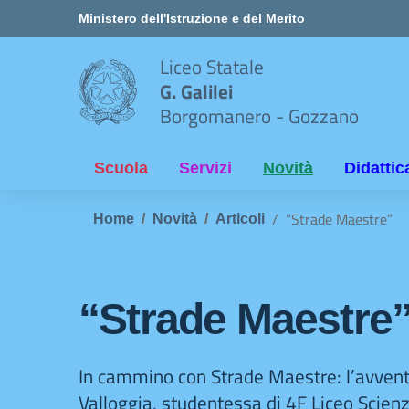
Vai ai contenuti
Vai al menu di navigazione
Vai al footer
Ministero dell'Istruzione e del Merito
Liceo Statale
G. Galilei
Borgomanero - Gozzano
Scuola
Servizi
Novità
Didattic
“Strade Maestre”
Home
Novità
Articoli
“Strade Maestre
In cammino con Strade Maestre: l’avven
Valloggia, studentessa di 4F Liceo Scie