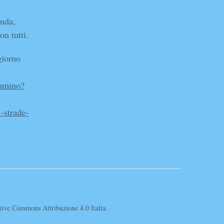
anda,
n tutti.
giorno
mmino?
-strade-
eative Commons Attribuzione 4.0 Italia.