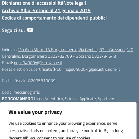
Dichiarazione di accessibilità
Note legali
Archivio Albo Pretorio al 21 gennaio 2019
Codice di comportamento dei dipendenti pubblici
Seguici su:
Indirizzo:
Via Aldo Moro, 13 Borgomanero | Via Gentile, 33 – Gozzano (NO)
Centralino:
Borgomanero 0322/82769 - Gozzano 0322/94648
Email:
nops04000x@istruzione.it
Posta elettronica certificata (PEC):
nops04000x@pec.istruzione.it
Codice fiscale: 82005810039
Codici meccanografici:
BORGOMANERO
Liceo Scientifico, Scienze Applicate, Sportivo:
nops04000x
We value your privacy
GOZZANO
Liceo Linguistico e Scienze Umane :
nops040011
Per segnalazioni:
webmasterliceogalilei@gmail.com
- Per aggiornare la
We use cookies to enhance your browsing experience, serve
pagina premere CTRL+F5
personalised ads or content, and analyse our traffic. By clicking
"Accept All", you consent to our use of cookies.