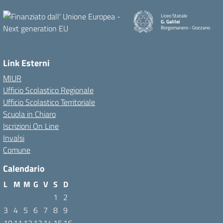
Liceo Statale
G. Galilei
Borgomanero - Gozzano
Link Esterni
MIUR
Ufficio Scolastico Regionale
Ufficio Scolastico Territoriale
Scuola in Chiaro
Iscrizioni On Line
Invalsi
Comune
Calendario
L
M
M
G
V
S
D
1
2
3
4
5
6
7
8
9