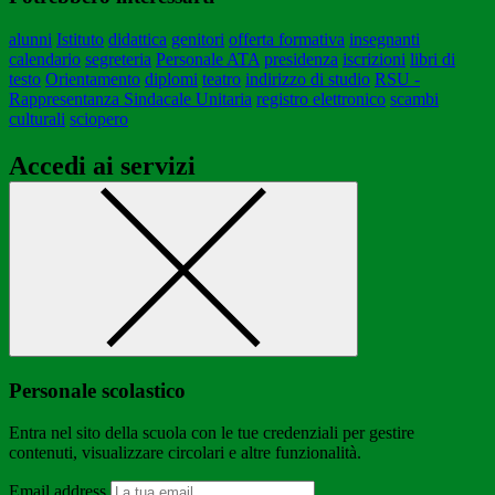
alunni
Istituto
didattica
genitori
offerta formativa
insegnanti
calendario
segreteria
Personale ATA
presidenza
iscrizioni
libri di
testo
Orientamento
diplomi
teatro
indirizzo di studio
RSU -
Rappresentanza Sindacale Unitaria
registro elettronico
scambi
culturali
sciopero
Accedi ai servizi
Personale scolastico
Entra nel sito della scuola con le tue credenziali per gestire
contenuti, visualizzare circolari e altre funzionalità.
Email address