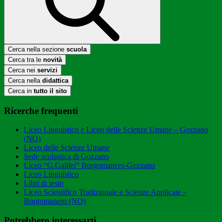
Cerca nella sezione
scuola
Cerca tra le
novità
Cerca nei
servizi
Cerca nella
didattica
Cerca in
tutto il sito
Ricerche frequenti
Liceo Linguistico e Liceo delle Scienze Umane – Gozzano
(NO)
Liceo delle Scienze Umane
Sede scolastica di Gozzano
Liceo “G.Galilei” Borgomanero-Gozzano
Liceo Linguistico
Libri di testo
Liceo Scientifico Tradizionale e Scienze Applicate –
Borgomanero (NO)
Potrebbero interessarti