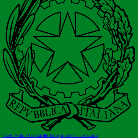
Liceo Statale
G. Galilei
Borgomanero - Gozzano