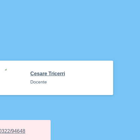
Cesare Tricerri
Docente
0322/94648