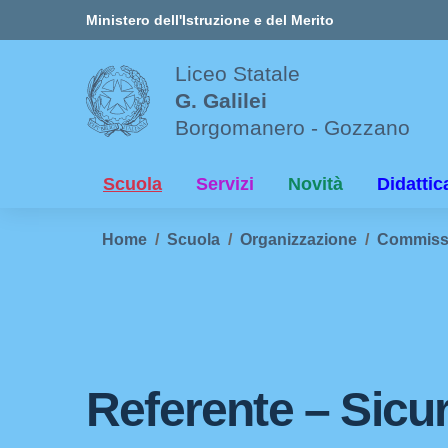
Vai ai contenuti
Vai al menu di navigazione
Vai al footer
Ministero dell'Istruzione e del Merito
Liceo Statale
G. Galilei
Borgomanero - Gozzano
Scuola
Servizi
Novità
Didattic
Home
Scuola
Organizzazione
Commissio
Referente – Sicu