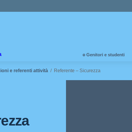
a
⍟ Genitori e studenti
ni e referenti attività
Referente – Sicurezza
rezza