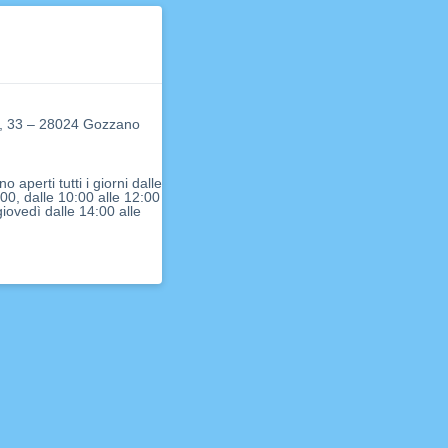
e, 33 – 28024 Gozzano
ono aperti tutti i giorni dalle
:00, dalle 10:00 alle 12:00
iovedì dalle 14:00 alle