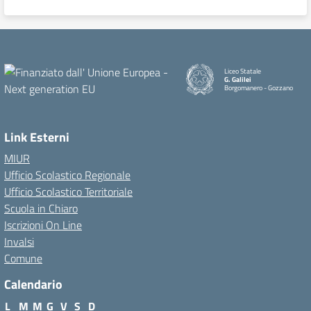
Liceo Statale
G. Galilei
Borgomanero - Gozzano
Link Esterni
MIUR
Ufficio Scolastico Regionale
Ufficio Scolastico Territoriale
Scuola in Chiaro
Iscrizioni On Line
Invalsi
Comune
Calendario
L
M
M
G
V
S
D