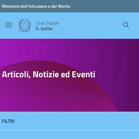
Vai ai contenuti
Vai al menu di navigazione
Vai al footer
Ministero dell'Istruzione e del Merito
Liceo Statale
G. Galilei
Articoli, Notizie ed Eventi
FILTRI