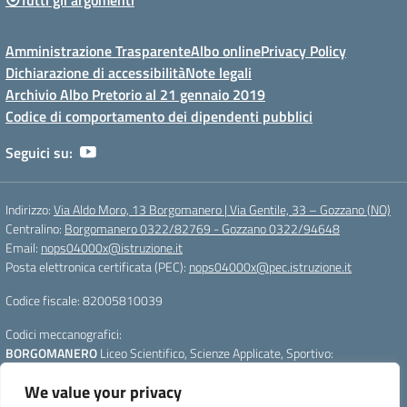
Amministrazione Trasparente
Albo online
Privacy Policy
Dichiarazione di accessibilità
Note legali
Archivio Albo Pretorio al 21 gennaio 2019
Codice di comportamento dei dipendenti pubblici
Seguici su:
Indirizzo:
Via Aldo Moro, 13 Borgomanero | Via Gentile, 33 – Gozzano (NO)
Centralino:
Borgomanero 0322/82769 - Gozzano 0322/94648
Email:
nops04000x@istruzione.it
Posta elettronica certificata (PEC):
nops04000x@pec.istruzione.it
Codice fiscale: 82005810039
Codici meccanografici:
BORGOMANERO
Liceo Scientifico, Scienze Applicate, Sportivo:
nops04000x
We value your privacy
GOZZANO
Liceo Linguistico e Scienze Umane :
nops040011