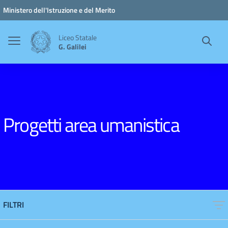
Vai ai contenuti
Vai al menu di navigazione
Vai al footer
Ministero dell'Istruzione e del Merito
Liceo Statale
G. Galilei
Progetti area umanistica
FILTRI