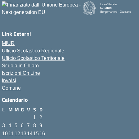
Liceo Statale
G. Galilei
Borgomanero - Gozzano
Link Esterni
MIUR
Ufficio Scolastico Regionale
Ufficio Scolastico Territoriale
Scuola in Chiaro
Iscrizioni On Line
Invalsi
Comune
Calendario
L
M
M
G
V
S
D
1
2
3
4
5
6
7
8
9
10
11
12
13
14
15
16