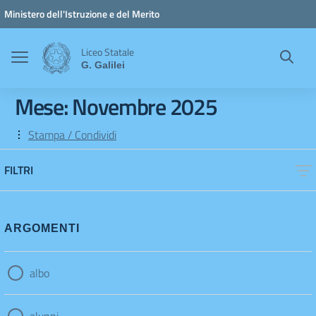
Vai ai contenuti
Vai al menu di navigazione
Vai al footer
Ministero dell'Istruzione e del Merito
Liceo Statale
G. Galilei
Mese:
Novembre 2025
Stampa / Condividi
FILTRI
ARGOMENTI
albo