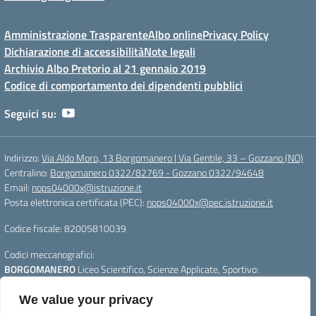
Amministrazione Trasparente
Albo online
Privacy Policy
Dichiarazione di accessibilità
Note legali
Archivio Albo Pretorio al 21 gennaio 2019
Codice di comportamento dei dipendenti pubblici
Seguici su:
Indirizzo:
Via Aldo Moro, 13 Borgomanero | Via Gentile, 33 – Gozzano (NO)
Centralino:
Borgomanero 0322/82769 - Gozzano 0322/94648
Email:
nops04000x@istruzione.it
Posta elettronica certificata (PEC):
nops04000x@pec.istruzione.it
Codice fiscale: 82005810039
Codici meccanografici:
BORGOMANERO
Liceo Scientifico, Scienze Applicate, Sportivo:
nops04000x
GOZZANO
Liceo Linguistico e Scienze Umane :
nops040011
We value your privacy
Per segnalazioni:
webmasterliceogalilei@gmail.com
- Per aggiornare la