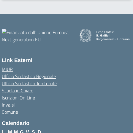
Liceo Statale
G. Galilei
Borgomanero - Gozzano
Link Esterni
MIUR
Ufficio Scolastico Regionale
Ufficio Scolastico Territoriale
Scuola in Chiaro
Iscrizioni On Line
Invalsi
Comune
Calendario
L
M
M
G
V
S
D