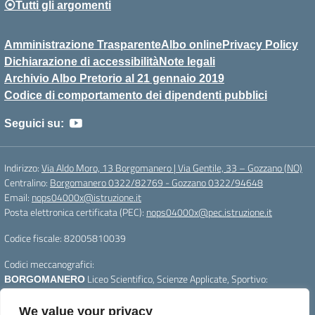
⦿Tutti gli argomenti
Amministrazione Trasparente
Albo online
Privacy Policy
Dichiarazione di accessibilità
Note legali
Archivio Albo Pretorio al 21 gennaio 2019
Codice di comportamento dei dipendenti pubblici
Seguici su:
Indirizzo:
Via Aldo Moro, 13 Borgomanero | Via Gentile, 33 – Gozzano (NO)
Centralino:
Borgomanero 0322/82769 - Gozzano 0322/94648
Email:
nops04000x@istruzione.it
Posta elettronica certificata (PEC):
nops04000x@pec.istruzione.it
Codice fiscale: 82005810039
Codici meccanografici:
Liceo Scientifico, Scienze Applicate, Sportivo:
BORGOMANERO
nops04000x
Liceo Linguistico e Scienze Umane :
GOZZANO
nops040011
We value your privacy