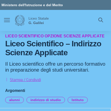
Vai ai contenuti
Vai al menu di navigazione
Vai al footer
Ministero dell'Istruzione e del Merito
Liceo Statale
G. Galilei
LICEO SCIENTIFICO OPZIONE SCIENZE APPLICATE
Liceo Scientifico – Indirizzo
Scienze Applicate
Il Liceo scientifico offre un percorso formativo
in preparazione degli studi universitari.
Stampa / Condividi
Argomenti
alunni
indirizzo di studio
Istituto