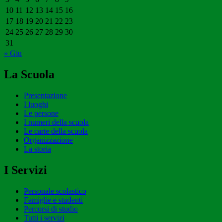
10
11
12
13
14
15
16
17
18
19
20
21
22
23
24
25
26
27
28
29
30
31
« Giu
La Scuola
Presentazione
I luoghi
Le persone
I numeri della scuola
Le carte della scuola
Organizzazione
La storia
I Servizi
Personale scolastico
Famiglie e studenti
Percorsi di studio
Tutti i servizi