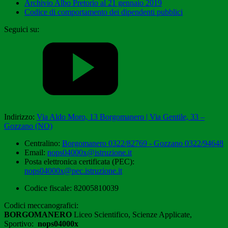
Archivio Albo Pretorio al 21 gennaio 2019
Codice di comportamento dei dipendenti pubblici
Seguici su:
Indirizzo:
Via Aldo Moro, 13 Borgomanero | Via Gentile, 33 –
Gozzano (NO)
Centralino:
Borgomanero 0322/82769 - Gozzano 0322/94648
Email:
nops04000x@istruzione.it
Posta elettronica certificata (PEC):
nops04000x@pec.istruzione.it
Codice fiscale: 82005810039
Codici meccanografici:
BORGOMANERO
Liceo Scientifico, Scienze Applicate,
Sportivo:
nops04000x