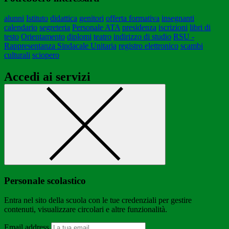
alunni
Istituto
didattica
genitori
offerta formativa
insegnanti
calendario
segreteria
Personale ATA
presidenza
iscrizioni
libri di
testo
Orientamento
diplomi
teatro
indirizzo di studio
RSU -
Rappresentanza Sindacale Unitaria
registro elettronico
scambi
culturali
sciopero
Accedi ai servizi
Personale scolastico
Entra nel sito della scuola con le tue credenziali per gestire
contenuti, visualizzare circolari e altre funzionalità.
Email address