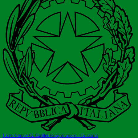
Liceo Statale
G. Galilei
Borgomanero - Gozzano