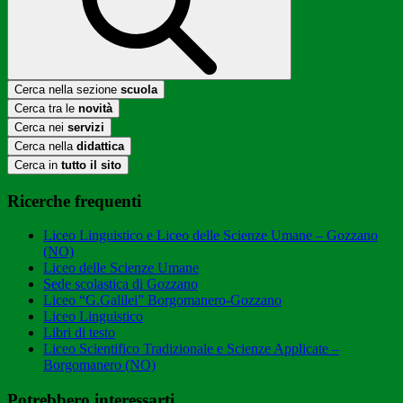
Cerca nella sezione
scuola
Cerca tra le
novità
Cerca nei
servizi
Cerca nella
didattica
Cerca in
tutto il sito
Ricerche frequenti
Liceo Linguistico e Liceo delle Scienze Umane – Gozzano
(NO)
Liceo delle Scienze Umane
Sede scolastica di Gozzano
Liceo “G.Galilei” Borgomanero-Gozzano
Liceo Linguistico
Libri di testo
Liceo Scientifico Tradizionale e Scienze Applicate –
Borgomanero (NO)
Potrebbero interessarti