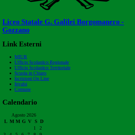
Liceo Statale
G. Galilei
Borgomanero -
Gozzano
Link Esterni
MIUR
Ufficio Scolastico Regionale
Ufficio Scolastico Territoriale
Scuola in Chiaro
Iscrizioni On Line
Invalsi
Comune
Calendario
Agosto 2026
L
M
M
G
V
S
D
1
2
3
4
5
6
7
8
9