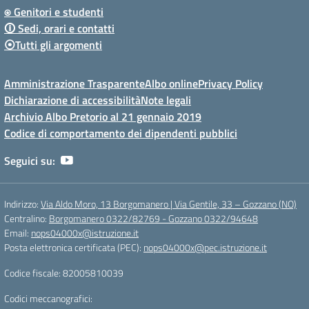
⍟ Genitori e studenti
🛈 Sedi, orari e contatti
⦿Tutti gli argomenti
Amministrazione Trasparente
Albo online
Privacy Policy
Dichiarazione di accessibilità
Note legali
Archivio Albo Pretorio al 21 gennaio 2019
Codice di comportamento dei dipendenti pubblici
Seguici su:
Indirizzo:
Via Aldo Moro, 13 Borgomanero | Via Gentile, 33 – Gozzano (NO)
Centralino:
Borgomanero 0322/82769 - Gozzano 0322/94648
Email:
nops04000x@istruzione.it
Posta elettronica certificata (PEC):
nops04000x@pec.istruzione.it
Codice fiscale: 82005810039
Codici meccanografici: