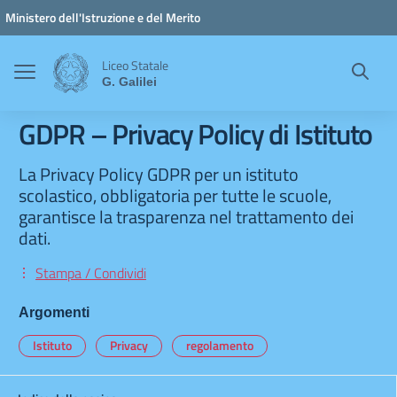
Vai ai contenuti
Vai al menu di navigazione
Vai al footer
Ministero dell'Istruzione e del Merito
Liceo Statale
G. Galilei
GDPR – Privacy Policy di Istituto
La Privacy Policy GDPR per un istituto
scolastico, obbligatoria per tutte le scuole,
garantisce la trasparenza nel trattamento dei
dati.
Stampa / Condividi
Argomenti
Istituto
Privacy
regolamento