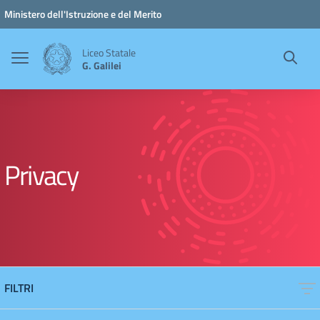
Vai ai contenuti
Vai al menu di navigazione
Vai al footer
Ministero dell'Istruzione e del Merito
Liceo Statale
G. Galilei
Privacy
FILTRI