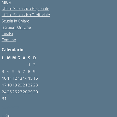
MIUR
Ufficio Scolastico Regionale
Ufficio Scolastico Territoriale
Scuola in Chiaro
Iscrizioni On Line
Invalsi
Comune
Calendario
L
M
M
G
V
S
D
1
2
3
4
5
6
7
8
9
10
11
12
13
14
15
16
17
18
19
20
21
22
23
24
25
26
27
28
29
30
31
Agosto 2026
« Giu