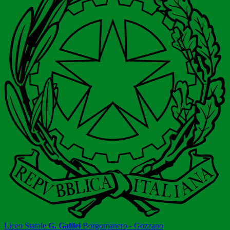
Liceo Statale
G. Galilei
Borgomanero - Gozzano