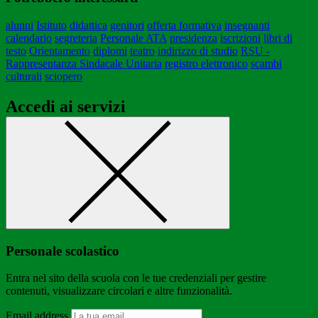
alunni
Istituto
didattica
genitori
offerta formativa
insegnanti
calendario
segreteria
Personale ATA
presidenza
iscrizioni
libri di
testo
Orientamento
diplomi
teatro
indirizzo di studio
RSU -
Rappresentanza Sindacale Unitaria
registro elettronico
scambi
culturali
sciopero
Accedi ai servizi
Personale scolastico
Entra nel sito della scuola con le tue credenziali per gestire
contenuti, visualizzare circolari e altre funzionalità.
Email address