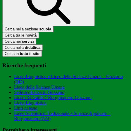
Cerca nella sezione
scuola
Cerca tra le
novità
Cerca nei
servizi
Cerca nella
didattica
Cerca in
tutto il sito
Ricerche frequenti
Liceo Linguistico e Liceo delle Scienze Umane – Gozzano
(NO)
Liceo delle Scienze Umane
Sede scolastica di Gozzano
Liceo “G.Galilei” Borgomanero-Gozzano
Liceo Linguistico
Libri di testo
Liceo Scientifico Tradizionale e Scienze Applicate –
Borgomanero (NO)
Potrebbero interessarti