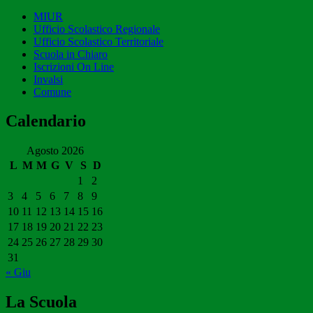
MIUR
Ufficio Scolastico Regionale
Ufficio Scolastico Territoriale
Scuola in Chiaro
Iscrizioni On Line
Invalsi
Comune
Calendario
Agosto 2026
L
M
M
G
V
S
D
1
2
3
4
5
6
7
8
9
10
11
12
13
14
15
16
17
18
19
20
21
22
23
24
25
26
27
28
29
30
31
« Giu
La Scuola