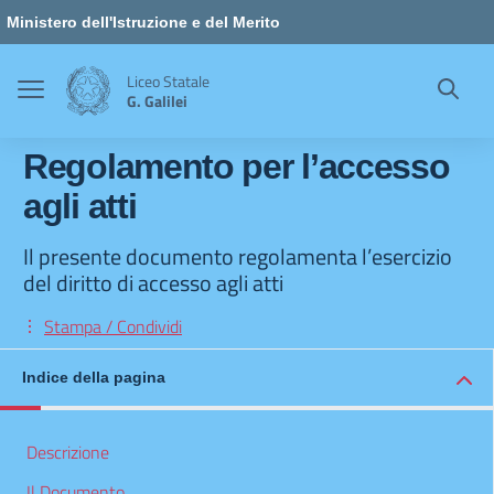
Vai ai contenuti
Vai al menu di navigazione
Vai al footer
Ministero dell'Istruzione e del Merito
Liceo Statale
G. Galilei
Regolamento per l’accesso
agli atti
Il presente documento regolamenta l’esercizio
del diritto di accesso agli atti
Stampa / Condividi
Indice della pagina
Descrizione
Il Documento