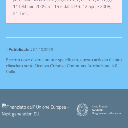
11 febbraio 2005, n° 15 e dal D.P.R. 12 aprile 2008,
n° 184.
-
04.10.2025
Pubblicato :
Eccetto dove diversamente specificato, questo articolo è stato
rilasciato sotto Licenza Creative Commons Attribuzione 4.0
Italia.
Liceo Statale
G. Galilei
Borgomanero - Gozzano