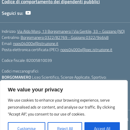
Codice di comportamento dei dipendenti pubblici
Seguici su:
Indirizzo:
Via Aldo Moro, 13 Borgomanero | Via Gentile, 33 – Gozzano (NO)
Centralino:
Borgomanero 0322/82769 - Gozzano 0322/94648
Email:
nops04000x@istruzione.it
Posta elettronica certificata (PEC):
nops04000x@pec.istruzione.it
Codice fiscale: 82005810039
Codici meccanografici:
BORGOMANERO
Liceo Scientifico, Scienze Applicate, Sportivo:
nops04000x
GOZZANO
Liceo Linguistico e Scienze Umane :
nops040011
We value your privacy
Per segnalazioni:
webmasterliceogalilei@gmail.com
- Per aggiornare la
We use cookies to enhance your browsing experience, serve
pagina premere CTRL+F5
personalised ads or content, and analyse our traffic. By clicking
"Accept All", you consent to our use of cookies.
Concept & Design by Designers Italia
Customise
Reject All
Accept All