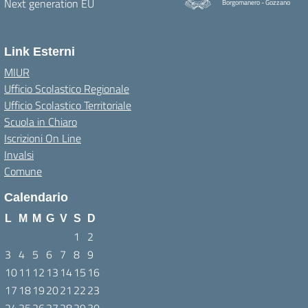
Borgomanero - Gozzano
Link Esterni
MIUR
Ufficio Scolastico Regionale
Ufficio Scolastico Territoriale
Scuola in Chiaro
Iscrizioni On Line
Invalsi
Comune
Calendario
L
M
M
G
V
S
D
1
2
3
4
5
6
7
8
9
10
11
12
13
14
15
16
17
18
19
20
21
22
23