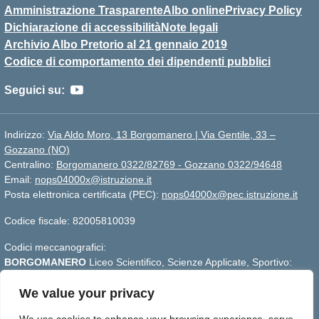
Amministrazione Trasparente
Albo online
Privacy Policy
Dichiarazione di accessibilità
Note legali
Archivio Albo Pretorio al 21 gennaio 2019
Codice di comportamento dei dipendenti pubblici
Seguici su:
Indirizzo:
Via Aldo Moro, 13 Borgomanero | Via Gentile, 33 –
Gozzano (NO)
Centralino:
Borgomanero 0322/82769 - Gozzano 0322/94648
Email:
nops04000x@istruzione.it
Posta elettronica certificata (PEC):
nops04000x@pec.istruzione.it
Codice fiscale: 82005810039
Codici meccanografici:
BORGOMANERO
Liceo Scientifico, Scienze Applicate, Sportivo:
nops04000x
GOZZANO
Liceo Linguistico e Scienze Umane :
nops040011
We value your privacy
Per segnalazioni:
webmasterliceogalilei@gmail.com
- Per aggiornare