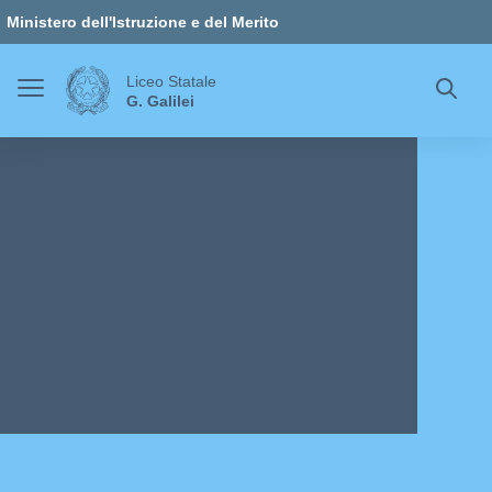
Vai ai contenuti
Vai al menu di navigazione
Vai al footer
Ministero dell'Istruzione e del Merito
Liceo Statale
G. Galilei