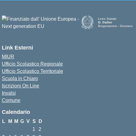
Liceo Statale
G. Galilei
Borgomanero - Gozzano
Link Esterni
MIUR
Ufficio Scolastico Regionale
Ufficio Scolastico Territoriale
Scuola in Chiaro
Iscrizioni On Line
Invalsi
Comune
Calendario
L
M
M
G
V
S
D
1
2