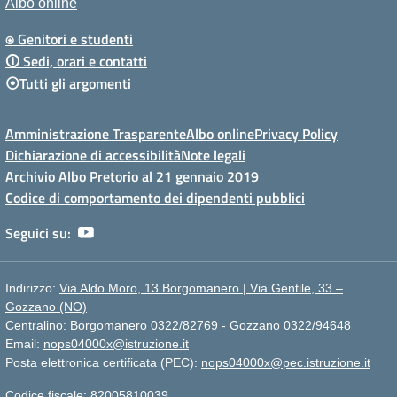
Albo online
⍟ Genitori e studenti
🛈 Sedi, orari e contatti
⦿Tutti gli argomenti
Amministrazione Trasparente
Albo online
Privacy Policy
Dichiarazione di accessibilità
Note legali
Archivio Albo Pretorio al 21 gennaio 2019
Codice di comportamento dei dipendenti pubblici
Seguici su:
Indirizzo:
Via Aldo Moro, 13 Borgomanero | Via Gentile, 33 –
Gozzano (NO)
Centralino:
Borgomanero 0322/82769 - Gozzano 0322/94648
Email:
nops04000x@istruzione.it
Posta elettronica certificata (PEC):
nops04000x@pec.istruzione.it
Codice fiscale: 82005810039