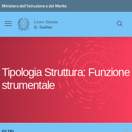
Vai ai contenuti
Vai al menu di navigazione
Vai al footer
Ministero dell'Istruzione e del Merito
Liceo Statale
G. Galilei
Tipologia Struttura:
Funzione
strumentale
FILTRI