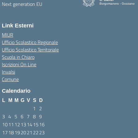
Borgomanero - Gozzano
Link Esterni
MIUR
Ufficio Scolastico Regionale
Ufficio Scolastico Territoriale
Scuola in Chiaro
Iscrizioni On Line
Invalsi
Comune
Calendario
L
M
M
G
V
S
D
1
2
3
4
5
6
7
8
9
10
11
12
13
14
15
16
17
18
19
20
21
22
23