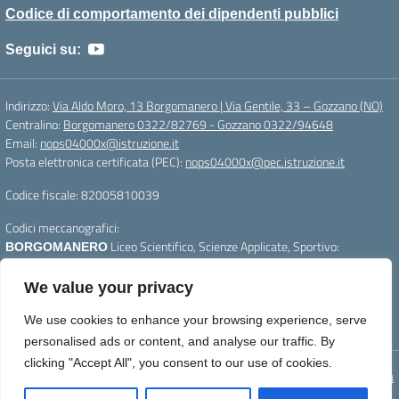
Codice di comportamento dei dipendenti pubblici
Seguici su:
Indirizzo:
Via Aldo Moro, 13 Borgomanero | Via Gentile, 33 – Gozzano (NO)
Centralino:
Borgomanero 0322/82769 - Gozzano 0322/94648
Email:
nops04000x@istruzione.it
Posta elettronica certificata (PEC):
nops04000x@pec.istruzione.it
Codice fiscale: 82005810039
Codici meccanografici:
Liceo Scientifico, Scienze Applicate, Sportivo:
BORGOMANERO
nops04000x
Liceo Linguistico e Scienze Umane :
GOZZANO
nops040011
We value your privacy
Per segnalazioni:
webmasterliceogalilei@gmail.com
- Per aggiornare la
We use cookies to enhance your browsing experience, serve
pagina premere CTRL+F5
personalised ads or content, and analyse our traffic. By
clicking "Accept All", you consent to our use of cookies.
Concept & Design by Designers Italia