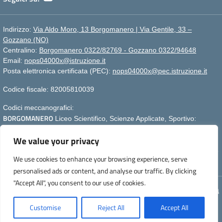
Indirizzo:
Via Aldo Moro, 13 Borgomanero | Via Gentile, 33 –
Gozzano (NO)
Centralino:
Borgomanero 0322/82769 - Gozzano 0322/94648
Email:
nops04000x@istruzione.it
Posta elettronica certificata (PEC):
nops04000x@pec.istruzione.it
Codice fiscale: 82005810039
Codici meccanografici:
BORGOMANERO
Liceo Scientifico, Scienze Applicate, Sportivo:
nops04000x
We value your privacy
GOZZANO
nops040011
Liceo Linguistico e Scienze Umane :
Per segnalazioni:
webmasterliceogalilei@gmail.com
- Per aggiornare
We use cookies to enhance your browsing experience, serve
la pagina premere CTRL+F5
personalised ads or content, and analyse our traffic. By clicking
"Accept All", you consent to our use of cookies.
Concept & Design by Designers Italia
Customise
Reject All
Accept All