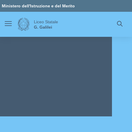
Vai ai contenuti
Vai al menu di navigazione
Vai al footer
Ministero dell'Istruzione e del Merito
Liceo Statale
G. Galilei