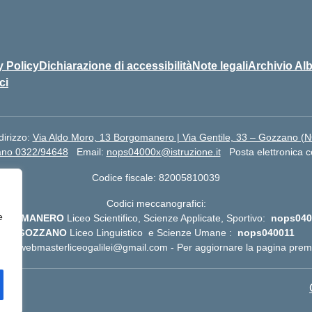
y Policy
Dichiarazione di accessibilità
Note legali
Archivio Alb
ci
dirizzo:
Via Aldo Moro, 13 Borgomanero | Via Gentile, 33 – Gozzano (
ano 0322/94648
Email:
nops04000x@istruzione.it
Posta elettronica c
Codice fiscale: 82005810039
Codici meccanografici:
e
RGOMANERO
Liceo Scientifico, Scienze Applicate, Sportivo:
nops040
GOZZANO
Liceo Linguistico e Scienze Umane :
nops040011
oni:
webmasterliceogalilei@gmail.com
- Per aggiornare la pagina pr