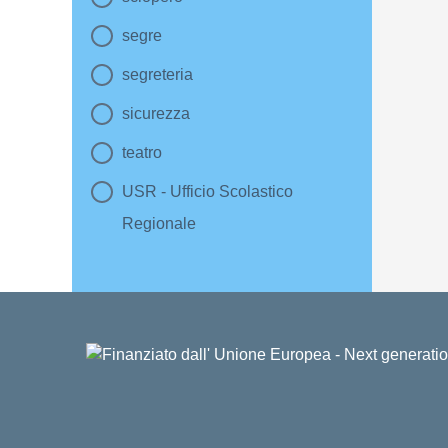
segre
segreteria
sicurezza
teatro
USR - Ufficio Scolastico
Regionale