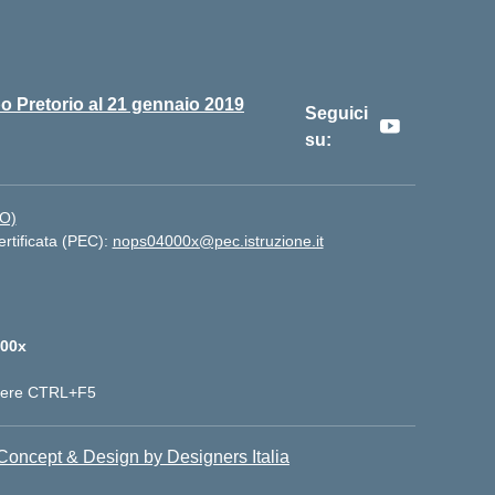
o Pretorio al 21 gennaio 2019
Seguici
su:
NO)
ertificata (PEC):
nops04000x@pec.istruzione.it
00x
emere CTRL+F5
Concept & Design by Designers Italia