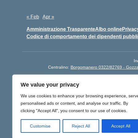
Marzo 2026
« Feb
Apr »
Amministrazione Trasparente
Albo online
Privac
Codice di comportamento dei dipendenti pubbli
In
Centralino:
Borgomanero 0322/82769 - Gozz
We value your privacy
We use cookies to enhance your browsing experience, serv
BO
personalised ads or content, and analyse our traffic. By
Per segnalazi
clicking "Accept All", you consent to our use of cookies.
Customise
Reject All
Accept All