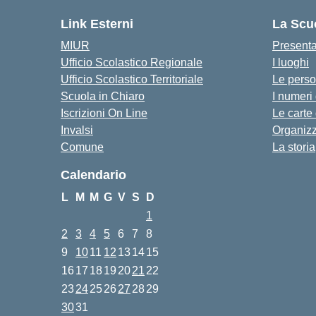
Link Esterni
La Scu
MIUR
Present
Ufficio Scolastico Regionale
I luoghi
Ufficio Scolastico Territoriale
Le pers
Scuola in Chiaro
I numeri
Iscrizioni On Line
Le carte
Invalsi
Organiz
Comune
La storia
Calendario
L
M
M
G
V
S
D
1
2
3
4
5
6
7
8
9
10
11
12
13
14
15
16
17
18
19
20
21
22
23
24
25
26
27
28
29
30
31