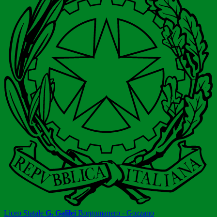
Liceo Statale
G. Galilei
Borgomanero - Gozzano