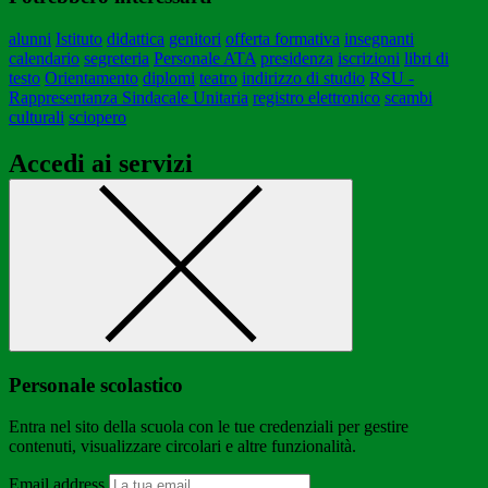
alunni
Istituto
didattica
genitori
offerta formativa
insegnanti
calendario
segreteria
Personale ATA
presidenza
iscrizioni
libri di
testo
Orientamento
diplomi
teatro
indirizzo di studio
RSU -
Rappresentanza Sindacale Unitaria
registro elettronico
scambi
culturali
sciopero
Accedi ai servizi
Personale scolastico
Entra nel sito della scuola con le tue credenziali per gestire
contenuti, visualizzare circolari e altre funzionalità.
Email address