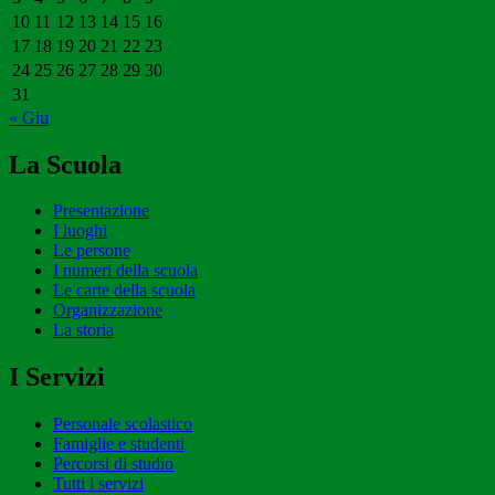
10
11
12
13
14
15
16
17
18
19
20
21
22
23
24
25
26
27
28
29
30
31
« Giu
La Scuola
Presentazione
I luoghi
Le persone
I numeri della scuola
Le carte della scuola
Organizzazione
La storia
I Servizi
Personale scolastico
Famiglie e studenti
Percorsi di studio
Tutti i servizi