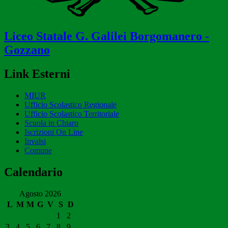
Liceo Statale
G. Galilei
Borgomanero -
Gozzano
Link Esterni
MIUR
Ufficio Scolastico Regionale
Ufficio Scolastico Territoriale
Scuola in Chiaro
Iscrizioni On Line
Invalsi
Comune
Calendario
Agosto 2026
L
M
M
G
V
S
D
1
2
3
4
5
6
7
8
9