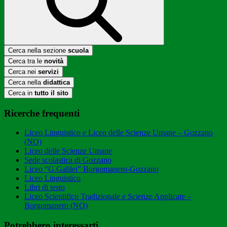
Cerca nella sezione
scuola
Cerca tra le
novità
Cerca nei
servizi
Cerca nella
didattica
Cerca in
tutto il sito
Ricerche frequenti
Liceo Linguistico e Liceo delle Scienze Umane – Gozzano
(NO)
Liceo delle Scienze Umane
Sede scolastica di Gozzano
Liceo “G.Galilei” Borgomanero-Gozzano
Liceo Linguistico
Libri di testo
Liceo Scientifico Tradizionale e Scienze Applicate –
Borgomanero (NO)
Potrebbero interessarti