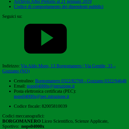
Archivio Albo Pretorio al 21 gennaio 2019
Codice di comportamento dei dipendenti pubblici
Seguici su:
Indirizzo:
Via Aldo Moro, 13 Borgomanero | Via Gentile, 33 –
Gozzano (NO)
Centralino:
Borgomanero 0322/82769 - Gozzano 0322/94648
Email:
nops04000x@istruzione.it
Posta elettronica certificata (PEC):
nops04000x@pec.istruzione.it
Codice fiscale: 82005810039
Codici meccanografici:
BORGOMANERO
Liceo Scientifico, Scienze Applicate,
Sportivo:
nops04000x