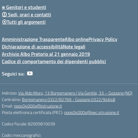
⍟ Genitori e studenti
🛈 Sedi, orari e contatti
⦿Tutti gli argomenti
Amministrazione Trasparente
Albo online
Privacy Policy
Dichiarazione di accessibilità
Note legali
Archivio Albo Pretorio al 21 gennaio 2019
Codice di comportamento dei dipendenti pubblici
Seguici su:
Indirizzo:
Via Aldo Moro, 13 Borgomanero | Via Gentile, 33 – Gozzano (NO)
Centralino:
Borgomanero 0322/82769 - Gozzano 0322/94648
Email:
nops04000x@istruzione.it
Posta elettronica certificata (PEC):
nops04000x@pec.istruzione.it
Codice fiscale: 82005810039
Codici meccanografici: