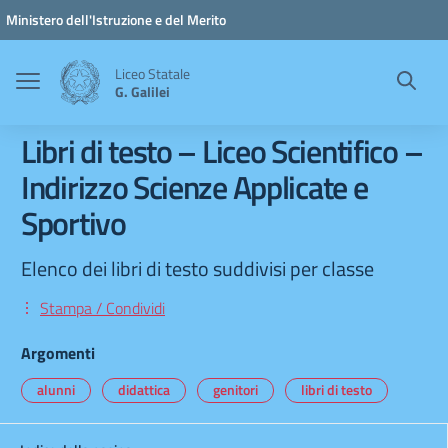
Vai ai contenuti
Vai al menu di navigazione
Vai al footer
Ministero dell'Istruzione e del Merito
Liceo Statale
G. Galilei
Libri di testo – Liceo Scientifico –
Indirizzo Scienze Applicate e
Sportivo
Elenco dei libri di testo suddivisi per classe
Stampa / Condividi
Argomenti
alunni
didattica
genitori
libri di testo