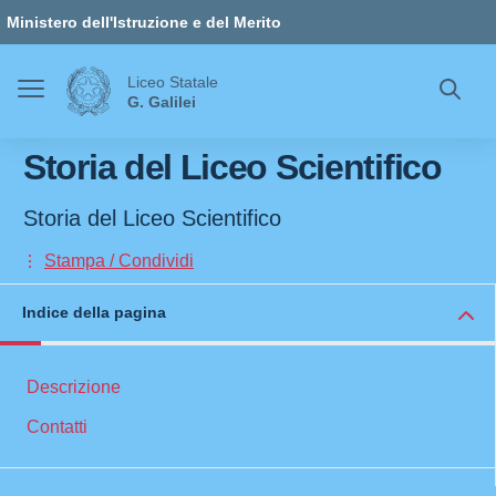
Vai ai contenuti
Vai al menu di navigazione
Vai al footer
Ministero dell'Istruzione e del Merito
Liceo Statale
G. Galilei
Storia del Liceo Scientifico
Storia del Liceo Scientifico
Stampa / Condividi
Indice della pagina
Descrizione
Contatti