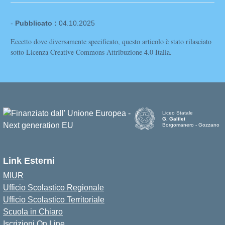
-
Pubblicato :
04.10.2025
Eccetto dove diversamente specificato, questo articolo è stato rilasciato
sotto Licenza Creative Commons Attribuzione 4.0 Italia.
Liceo Statale
G. Galilei
Borgomanero - Gozzano
Link Esterni
MIUR
Ufficio Scolastico Regionale
Ufficio Scolastico Territoriale
Scuola in Chiaro
Iscrizioni On Line