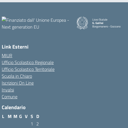
Liceo Statale
G. Galilei
Borgomanero - Gozzano
Link Esterni
MIUR
Ufficio Scolastico Regionale
Ufficio Scolastico Territoriale
Scuola in Chiaro
Iscrizioni On Line
Invalsi
Comune
Calendario
L
M
M
G
V
S
D
1
2