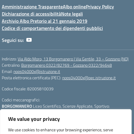
Amministrazione Trasparente
Albo online
Privacy Policy
Dichiarazione di accessibilità
Note legali
Archivio Albo Pretorio al 21 gennaio 2019
Codice di comportamento dei dipendenti pubblici
Seguici su:
Indirizzo:
Via Aldo Moro, 13 Borgomanero | Via Gentile, 33 – Gozzano (NO)
Centralino:
Borgomanero 0322/82769 - Gozzano 0322/94648
Email:
nops04000x@istruzione.it
Posta elettronica certificata (PEC):
nops04000x@pec.istruzione.it
Codice fiscale: 82005810039
Codici meccanografici:
BORGOMANERO
Liceo Scientifico, Scienze Applicate, Sportivo:
nops04000x
We value your privacy
GOZZANO
Liceo Linguistico e Scienze Umane :
nops040011
Per segnalazioni:
webmasterliceogalilei@gmail.com
- Per aggiornare la
We use cookies to enhance your browsing experience, serve
pagina premere CTRL+F5