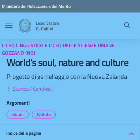
Vai ai contenuti
Vai al menu di navigazione
Vai al footer
Ministero dell'Istruzione e del Merito
Liceo Statale
G. Galilei
LICEO LINGUISTICO E LICEO DELLE SCIENZE UMANE –
GOZZANO (NO)
World’s soul, nature and culture
Progetto di gemellaggio con la Nuova Zelanda
Stampa / Condividi
Argomenti
alunni
Istituto
Indice della pagina