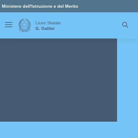
Vai ai contenuti
Vai al menu di navigazione
Vai al footer
Ministero dell'Istruzione e del Merito
Liceo Statale
G. Galilei