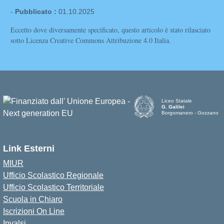
-
Pubblicato :
01.10.2025
Eccetto dove diversamente specificato, questo articolo è stato rilasciato
sotto Licenza Creative Commons Attribuzione 4.0 Italia.
Liceo Statale
G. Galilei
Borgomanero - Gozzano
Link Esterni
MIUR
Ufficio Scolastico Regionale
Ufficio Scolastico Territoriale
Scuola in Chiaro
Iscrizioni On Line
Invalsi