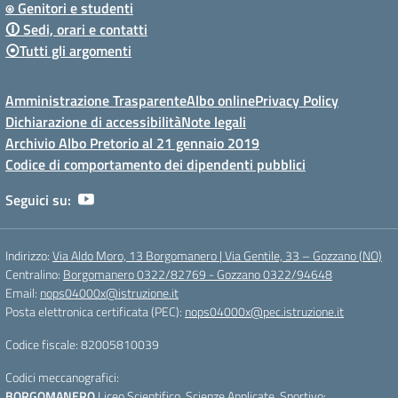
⍟ Genitori e studenti
🛈 Sedi, orari e contatti
⦿Tutti gli argomenti
Amministrazione Trasparente
Albo online
Privacy Policy
Dichiarazione di accessibilità
Note legali
Archivio Albo Pretorio al 21 gennaio 2019
Codice di comportamento dei dipendenti pubblici
Seguici su:
Indirizzo:
Via Aldo Moro, 13 Borgomanero | Via Gentile, 33 – Gozzano (NO)
Centralino:
Borgomanero 0322/82769 - Gozzano 0322/94648
Email:
nops04000x@istruzione.it
Posta elettronica certificata (PEC):
nops04000x@pec.istruzione.it
Codice fiscale: 82005810039
Codici meccanografici:
BORGOMANERO
Liceo Scientifico, Scienze Applicate, Sportivo: