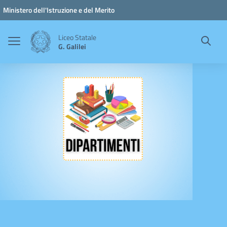
Vai ai contenuti
Vai al menu di navigazione
Vai al footer
Ministero dell'Istruzione e del Merito
Liceo Statale
G. Galilei