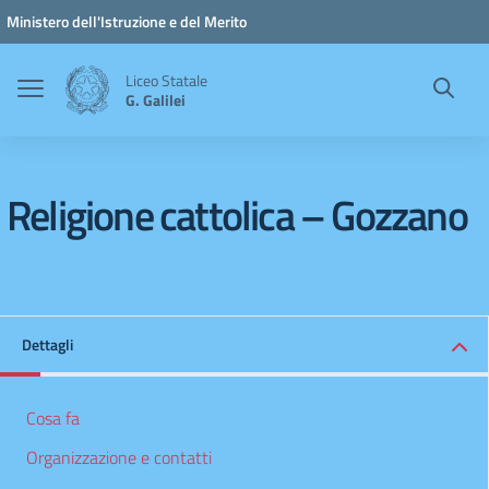
Vai ai contenuti
Vai al menu di navigazione
Vai al footer
Ministero dell'Istruzione e del Merito
Liceo Statale
G. Galilei
Religione cattolica – Gozzano
Dettagli
Cosa fa
Organizzazione e contatti