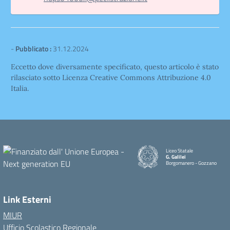
-
Pubblicato :
31.12.2024
Eccetto dove diversamente specificato, questo articolo è stato
rilasciato sotto Licenza Creative Commons Attribuzione 4.0
Italia.
Liceo Statale
G. Galilei
Borgomanero - Gozzano
Link Esterni
MIUR
Ufficio Scolastico Regionale